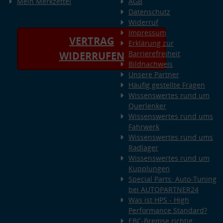
Mein Merkzettel
AGB
Datenschutz
Widerruf
Impressum
VERTRAG
Erklärung zur
Barrierefreiheit
WIDERRUFEN
Bildnachweis
Unsere Partner
Häufig gestellte Fragen
Wissenswertes rund um
Querlenker
Wissenswertes rund ums
Fahrwerk
Wissenswertes rund ums
Radlager
Wissenswertes rund um
Kupplungen
Special Parts: Auto-Tuning
bei AUTOPARTNER24
Was ist HPS - High
Performance Standard?
EBC-Bremse richtig