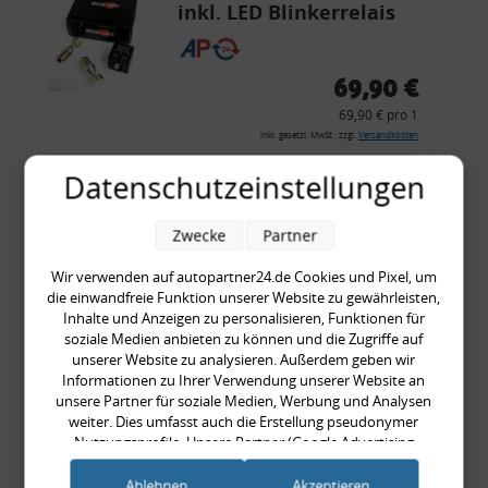
inkl. LED Blinkerrelais
CF 14
69,90 €
69,90 € pro 1
inkl. gesetzl. MwSt., zzgl.
Versandkosten
Merkzettel
Datenschutzeinstellungen
Zum Artikel
Zwecke
Partner
Wir verwenden auf autopartner24.de Cookies und Pixel, um
die einwandfreie Funktion unserer Website zu gewährleisten,
Rückleuchtenband mit
Inhalte und Anzeigen zu personalisieren, Funktionen für
Blinker, rot, US-Ecken,
soziale Medien anbieten zu können und die Zugriffe auf
unserer Website zu analysieren. Außerdem geben wir
Audi 80 Cabrio, Typ 89,
Informationen zu Ihrer Verwendung unserer Website an
OE-Nr.: 8G0945225 +
unsere Partner für soziale Medien, Werbung und Analysen
8G0945225C
weiter. Dies umfasst auch die Erstellung pseudonymer
999,99 €
Nutzungsprofile. Unsere Partner (Google Advertising
Products) führen diese Informationen möglicherweise mit
999,99 € pro 1
weiteren Daten zusammen, die Sie ihnen bereitgestellt haben
Ablehnen
Akzeptieren
inkl. gesetzl. MwSt., zzgl.
Versandkosten