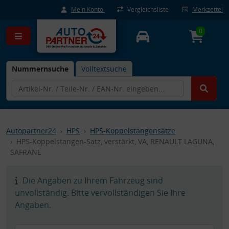
Mein Konto
Vergleichsliste
Merkzettel
0
Nummernsuche
Volltextsuche
Autopartner24
HPS
HPS-Koppelstangensätze
HPS-Koppelstangen-Satz, verstärkt, VA, RENAULT LAGUNA,
SAFRANE
Die Angaben zu Ihrem Fahrzeug sind
unvollständig. Bitte vervollständigen Sie Ihre
Angaben.