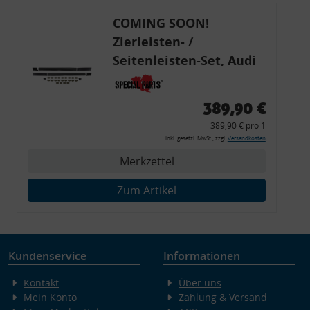
COMING SOON!
Zierleisten- /
Seitenleisten-Set, Audi
80 Cabrio, Coupe, S2, (6x
Zierleiste, 2x Kappe,
389,90 €
Clipse,
389,90 € pro 1
Montagewerkzeug)
inkl. gesetzl. MwSt., zzgl.
Versandkosten
Merkzettel
Zum Artikel
Kundenservice
Informationen
Kontakt
Über uns
Mein Konto
Zahlung & Versand