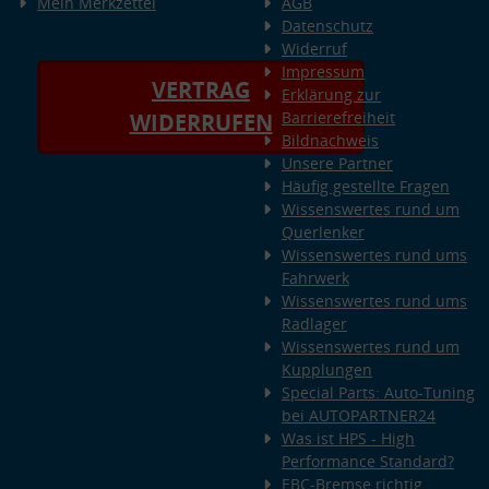
Mein Merkzettel
AGB
Datenschutz
Widerruf
Impressum
VERTRAG
Erklärung zur
Barrierefreiheit
WIDERRUFEN
Bildnachweis
Unsere Partner
Häufig gestellte Fragen
Wissenswertes rund um
Querlenker
Wissenswertes rund ums
Fahrwerk
Wissenswertes rund ums
Radlager
Wissenswertes rund um
Kupplungen
Special Parts: Auto-Tuning
bei AUTOPARTNER24
Was ist HPS - High
Performance Standard?
EBC-Bremse richtig