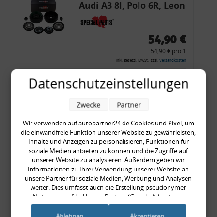
Audi A3 8l, Polo 6R, Leon
54,90 €
54,90 € pro 1
inkl. gesetzl. MwSt., zzgl.
Versandkosten
Merkzettel
Datenschutzeinstellungen
Zum Artikel
Zwecke
Partner
Wir verwenden auf autopartner24.de Cookies und Pixel, um
die einwandfreie Funktion unserer Website zu gewährleisten,
Rückleuchtenband mit
Inhalte und Anzeigen zu personalisieren, Funktionen für
Blinker, rot, US-Ecken,
soziale Medien anbieten zu können und die Zugriffe auf
unserer Website zu analysieren. Außerdem geben wir
Audi 80 Cabrio, Typ 89,
Informationen zu Ihrer Verwendung unserer Website an
OE-Nr.: 8G0945225 +
unsere Partner für soziale Medien, Werbung und Analysen
8G0945225C
weiter. Dies umfasst auch die Erstellung pseudonymer
999,99 €
Nutzungsprofile. Unsere Partner (Google Advertising
Products) führen diese Informationen möglicherweise mit
999,99 € pro 1
weiteren Daten zusammen, die Sie ihnen bereitgestellt haben
Ablehnen
Akzeptieren
inkl. gesetzl. MwSt., zzgl.
Versandkosten