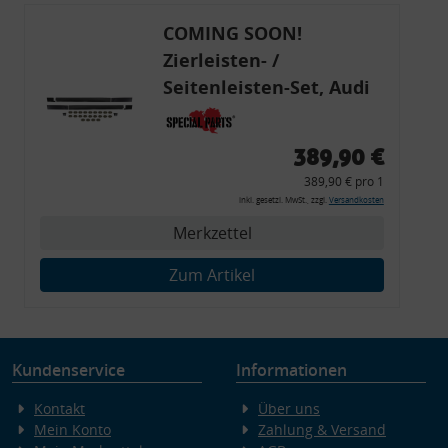
COMING SOON!
Zierleisten- /
Seitenleisten-Set, Audi
80 Cabrio, Coupe, S2, (6x
Zierleiste, 2x Kappe,
389,90 €
Clipse,
389,90 € pro 1
Montagewerkzeug)
inkl. gesetzl. MwSt., zzgl.
Versandkosten
Merkzettel
Zum Artikel
Kundenservice
Informationen
Kontakt
Über uns
Mein Konto
Zahlung & Versand