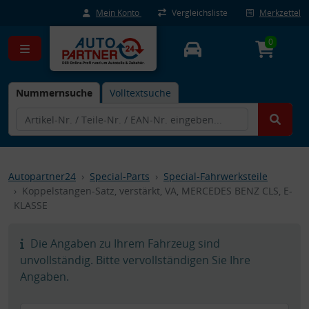
Mein Konto
Vergleichsliste
Merkzettel
0
Nummernsuche
Volltextsuche
Autopartner24
Special-Parts
Special-Fahrwerksteile
Koppelstangen-Satz, verstärkt, VA, MERCEDES BENZ CLS, E-
KLASSE
Die Angaben zu Ihrem Fahrzeug sind
unvollständig. Bitte vervollständigen Sie Ihre
Angaben.