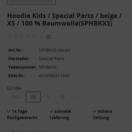
Hoodie Kids / Special Parts / beige /
XS / 100 % Baumwolle
(SPHBKXS)
(0)
Art.Nr.:
SPHBKXS-Haupt
Hersteller:
Special Parts
Teilenummer:
SPHBKXS
EAN-Nr.:
4255592211846
Größe
XXS
XS
S
M
L
14 Tage
schnelle
sichere
Rückgaberecht
Lieferung
Zahlung