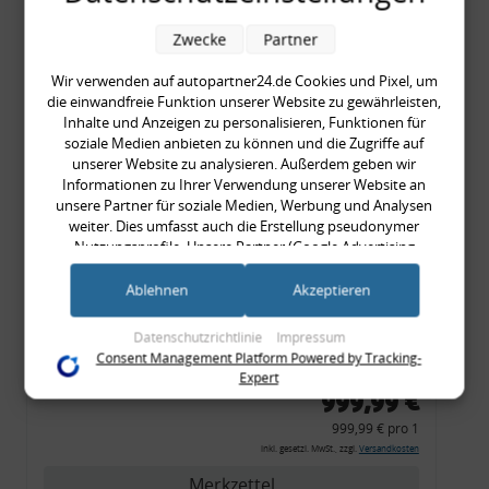
OE-Nr.: 8G0945225 +
8G0945225C
Zwecke
Partner
999,99 €
999,99 € pro 1
Wir verwenden auf autopartner24.de Cookies und Pixel, um
inkl. gesetzl. MwSt., zzgl.
Versandkosten
die einwandfreie Funktion unserer Website zu gewährleisten,
Inhalte und Anzeigen zu personalisieren, Funktionen für
Merkzettel
soziale Medien anbieten zu können und die Zugriffe auf
unserer Website zu analysieren. Außerdem geben wir
Zum Artikel
Informationen zu Ihrer Verwendung unserer Website an
unsere Partner für soziale Medien, Werbung und Analysen
weiter. Dies umfasst auch die Erstellung pseudonymer
Nutzungsprofile. Unsere Partner (Google Advertising
Rückleuchtenband mit
Products) führen diese Informationen möglicherweise mit
weiteren Daten zusammen, die Sie ihnen bereitgestellt haben
Ablehnen
Akzeptieren
Blinker, orange, Audi 80
(bspw. anhand eines persönlichen Accounts) oder welche sie
Cabrio, Typ 89, OE-Nr.:
im Rahmen Ihrer Nutzung der Dienste gesammelt haben
Datenschutzrichtlinie
Impressum
(bspw. Nutzungsdaten anderer Geräte). Ihre Einwilligung zur
8G0945225 + 8G0945225C
Consent Management Platform Powered by Tracking-
Nutzung von Cookies und Pixeln können Sie jederzeit
Expert
widerrufen, indem Sie auf den Datenschutz-Button links
999,99 €
unten klicken und dort die entsprechenden Anpassungen
999,99 € pro 1
vornehmen.
inkl. gesetzl. MwSt., zzgl.
Versandkosten
Zwecke der Datenverarbeitung durch unsere Partner:
Merkzettel