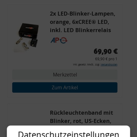
2x LED-Blinker-Lampen,
orange, 6xCREE® LED,
inkl. LED Blinkerrelais
CF 14
69,90 €
69,90 € pro 1
inkl. gesetzl. MwSt., zzgl.
Versandkosten
Merkzettel
Zum Artikel
Rückleuchtenband mit
Blinker, rot, US-Ecken,
Audi 80 Cabrio, Typ 89,
Datenschutzeinstellungen