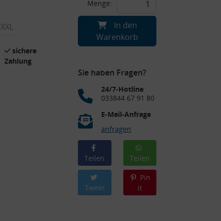
Menge:
In den
XXXL
Warenkorb
sichere
Zahlung
Sie haben Fragen?
24/7-Hotline
033844 67 91 80
E-Mail-Anfrage
anfragen
Teilen
Teilen
Pin
Tweet
it