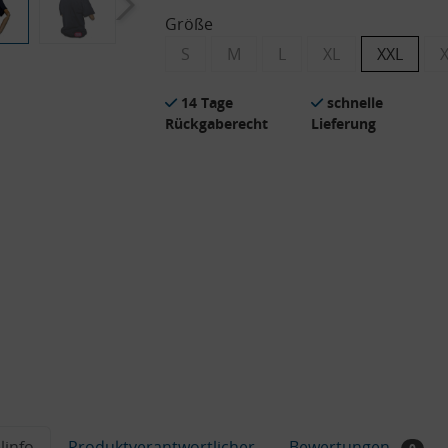
Größe
S
M
L
XL
XXL
14 Tage
schnelle
Rückgaberecht
Lieferung
linfo
Produktverantwortlicher
Bewertungen