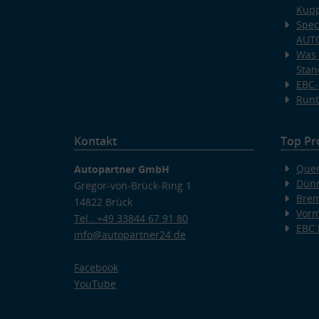
Kup
Spec
AUT
Was 
Stan
EBC-
Runt
Kontakt
Top Pr
Quer
Autopartner GmbH
Dünn
Gregor-von-Brück-Ring 1
Bre
14822 Brück
Vorm
Tel.: +49 33844 67 91 80
EBC
info@autopartner24.de
Facebook
YouTube