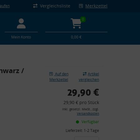
Vergleichsliste
Merkzettel
kaufen
0
Mein Konto
0,00 €
chwarz /
Auf den
Artikel
Merkzettel
vergleichen
29,90 €
29,90 € pro Stück
inkl. gesetzl. MwSt., zzgl.
Versandkosten
Verfügbar
Lieferzeit:
1-2 Tage