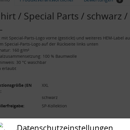
0
hirt / Special Parts / schwarz /
L
t mit Special-Parts-Logo vorne (gestickt) und weiteres HEM-Label au
m Special-Parts-Logo auf der Rückseite links unten
atur: 160 g/m²
ialzusammensetzung: 100 % Baumwolle
hinweis: 30 °C waschbar
 erlaubt
ktionsgröße (EN
XXL
:
schwarz
llerfreigabe:
SP-Kollektion
Datenschutzeinstellungen