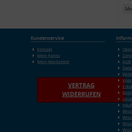
Me
v
Kundenservice
Inform
Kontakt
Über
Mein Konto
Zahl
Mein Merkzettel
AGB
Date
Wide
Imp
VERTRAG
Erkl
Bild
WIDERRUFEN
Unse
Häuf
Wiss
Wiss
Wiss
Wiss