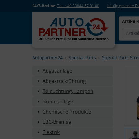
24/7-Hotline:
Tel.: +49 33844 67 91 80
Häufig gestellte 
Artikel-
Autopartner24
Special-Parts
Special Parts Str
Abgasanlage
Abgasrückführung
Beleuchtung, Lampen
Bremsanlage
Chemische Produkte
EBC-Bremse
Elektrik