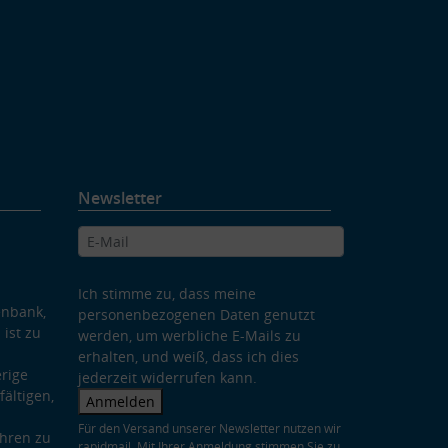
Newsletter
Ich stimme zu, dass meine
enbank,
personenbezogenen Daten genutzt
 ist zu
werden, um werbliche E-Mails zu
erhalten, und weiß, dass ich dies
rige
jederzeit widerrufen kann.
ältigen,
Anmelden
Für den Versand unserer Newsletter nutzen wir
hren zu
rapidmail. Mit Ihrer Anmeldung stimmen Sie zu,