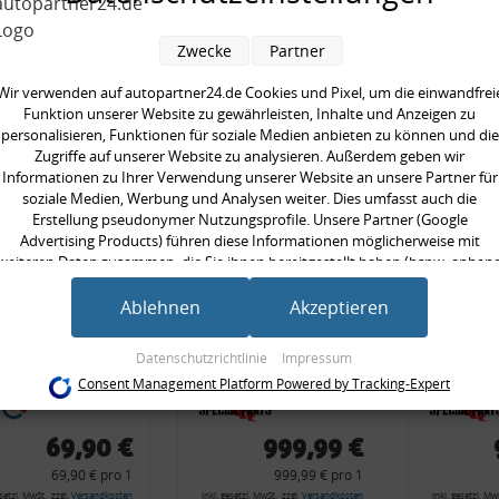
en kauften auch
Zwecke
Partner
Wir verwenden auf autopartner24.de Cookies und Pixel, um die einwandfrei
Funktion unserer Website zu gewährleisten, Inhalte und Anzeigen zu
personalisieren, Funktionen für soziale Medien anbieten zu können und die
Zugriffe auf unserer Website zu analysieren. Außerdem geben wir
Informationen zu Ihrer Verwendung unserer Website an unsere Partner für
soziale Medien, Werbung und Analysen weiter. Dies umfasst auch die
Erstellung pseudonymer Nutzungsprofile. Unsere Partner (Google
Advertising Products) führen diese Informationen möglicherweise mit
weiteren Daten zusammen, die Sie ihnen bereitgestellt haben (bspw. anhan
eines persönlichen Accounts) oder welche sie im Rahmen Ihrer Nutzung der
Dienste gesammelt haben (bspw. Nutzungsdaten anderer Geräte). Ihre
Ablehnen
Akzeptieren
LED-Blinker-
Rückleuchtenband
Rückle
Einwilligung zur Nutzung von Cookies und Pixeln können Sie jederzeit
pen, orange,
mit Blinker, rot,
mit Bli
widerrufen, indem Sie auf den Datenschutz-Button links unten klicken und
Datenschutzrichtlinie
Impressum
REE® LED,
US-Ecken, Audi
orange,
dort die entsprechenden Anpassungen vornehmen.
Consent Management Platform Powered by Tracking-Expert
l. LED
80 Cabrio, Typ
Cabrio,
Zwecke der Datenverarbeitung durch unsere Partner:
nkerrelais CF
89, OE-Nr.:
OE-Nr.:
Speichern von oder Zugriff auf Informationen auf einem Endgerät
69,90 €
999,99 €
8G0945225 +
8G0945
Verwendung reduzierter Daten zur Auswahl von Werbeanzeigen
69,90 € pro 1
999,99 € pro 1
Erstellung von Profilen für personalisierte Werbung
8G0945225C
8G0945
Verwendung von Profilen zur Auswahl personalisierter Werbung
esetzl. MwSt., zzgl.
Versandkosten
inkl. gesetzl. MwSt., zzgl.
Versandkosten
inkl. gesetzl. MwS