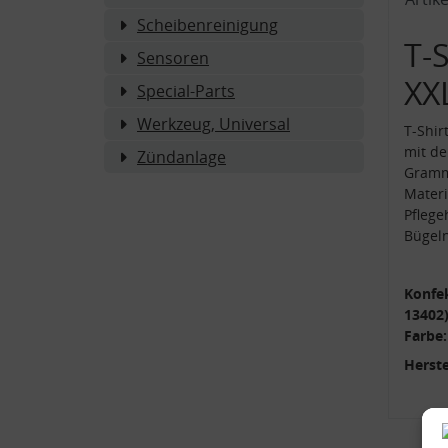
Scheibenreinigung
T-S
Sensoren
XX
Special-Parts
Werkzeug, Universal
T-Shir
mit de
Zündanlage
Gramm
Mater
Pflege
Bügeln
Konfe
13402)
Farbe:
Herste