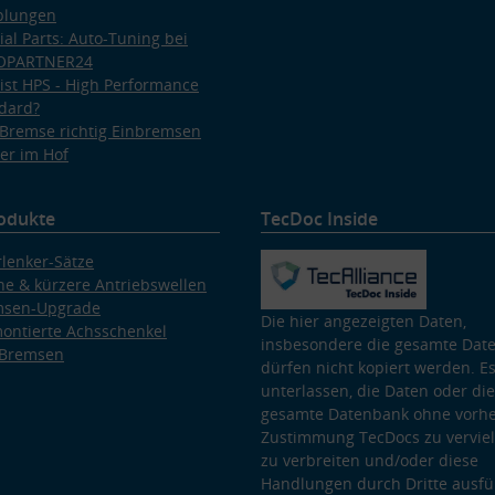
plungen
ial Parts: Auto-Tuning bei
OPARTNER24
ist HPS - High Performance
dard?
Bremse richtig Einbremsen
er im Hof
odukte
TecDoc Inside
lenker-Sätze
e & kürzere Antriebswellen
msen-Upgrade
Die hier angezeigten Daten,
ontierte Achsschenkel
insbesondere die gesamte Dat
 Bremsen
dürfen nicht kopiert werden. Es
unterlassen, die Daten oder die
gesamte Datenbank ohne vorhe
Zustimmung TecDocs zu vervielf
zu verbreiten und/oder diese
Handlungen durch Dritte ausfü