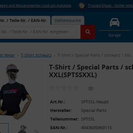
Fragen und Wissenswertes rund um Autoteile
Trusted Shops - Sicher ein
Nr. / Teile-Nr. / EAN-Nr.
Volltextsuche
Garage
eet Wear
T-Shirt schwarz
T-Shirt / Special Parts / schwarz / XXL
T-Shirt / Special Parts / s
XXL
(SPTSSXXL)
(0)
Art.Nr.:
SPTSSL-Haupt
Hersteller:
Special Parts
Teilenummer:
SPTSSL
EAN-Nr.:
4043605960115