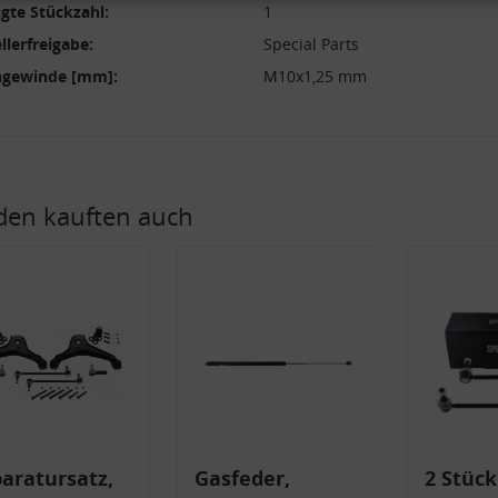
Zwecke der Datenverarbeitung durch unsere Partner:
gte Stückzahl:
1
Speichern von oder Zugriff auf Informationen auf einem Endgerät
llerfreigabe:
Special Parts
Verwendung reduzierter Daten zur Auswahl von Werbeanzeigen
Erstellung von Profilen für personalisierte Werbung
gewinde [mm]:
M10x1,25 mm
Verwendung von Profilen zur Auswahl personalisierter Werbung
Erstellung von Profilen zur Personalisierung von Inhalten
Verwendung von Profilen zur Auswahl personalisierter Inhalte
Messung der Werbeleistung
Messung der Performance von Inhalten
Analyse von Zielgruppen durch Statistiken oder Kombinationen von Daten aus
erschiedenen Quellen
Entwicklung und Verbesserung der Angebote
en kauften auch
Verwendung reduzierter Daten zur Auswahl von Inhalten
Besondere Features:
Verwendung genauer Standortdaten
Endgeräteeigenschaften zur Identifikation aktiv abfragen
aratursatz,
Gasfeder,
2 Stück