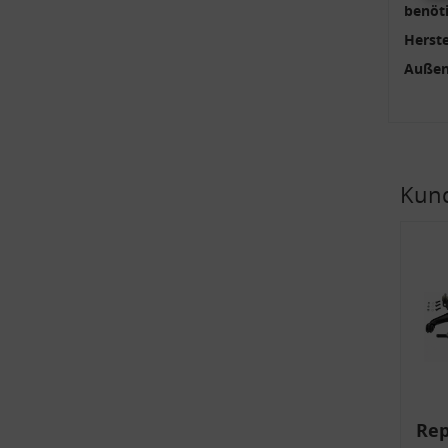
benöti
Herste
Außen
v
Kund
Rep