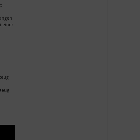
e
tangen
i einer
zeug
rzeug