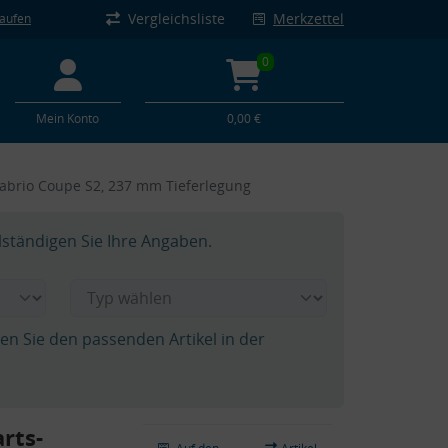
Vergleichsliste
Merkzettel
kaufen
0
Mein Konto
0,00 €
 Cabrio Coupe S2, 237 mm Tieferlegung
lständigen Sie Ihre Angaben.
hen Sie den passenden Artikel in der
rts-