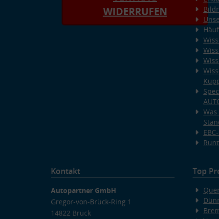
Bild
WIDERRUFEN
Unse
Häuf
Wiss
Wiss
Wiss
Wiss
Kup
Spec
AUT
Was 
Stan
EBC-
Runt
Kontakt
Top Pr
Quer
Autopartner GmbH
Dünn
Gregor-von-Brück-Ring 1
Bre
14822 Brück