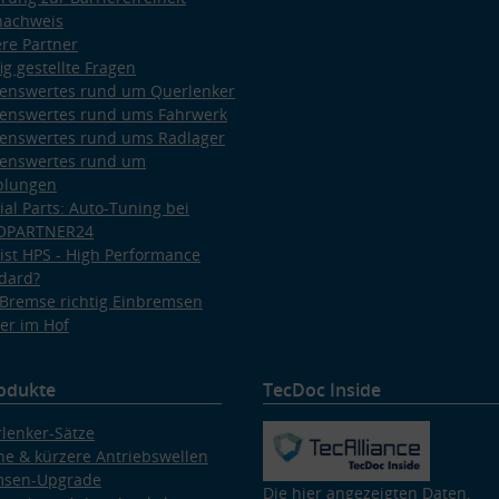
nachweis
re Partner
ig gestellte Fragen
enswertes rund um Querlenker
enswertes rund ums Fahrwerk
enswertes rund ums Radlager
enswertes rund um
plungen
ial Parts: Auto-Tuning bei
OPARTNER24
ist HPS - High Performance
dard?
Bremse richtig Einbremsen
er im Hof
odukte
TecDoc Inside
lenker-Sätze
e & kürzere Antriebswellen
msen-Upgrade
Die hier angezeigten Daten,