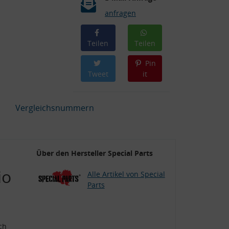
anfragen
Teilen
Teilen
Pin
Tweet
it
Vergleichsnummern
Über den Hersteller Special Parts
io
Alle Artikel von Special
Parts
ch