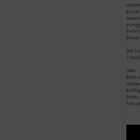
diesen
kürzer
Gewin
ermögl
Tiefer
Dieser
Der Li
2 Stüc
Info:
Bitte 
verbau
Kotflü
höher,
Fahrze