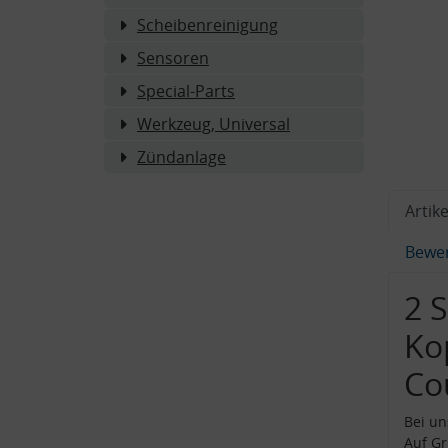
Scheibenreinigung
Sensoren
Special-Parts
Werkzeug, Universal
Zündanlage
Artike
Bewe
2 S
Ko
Co
Bei u
Auf Gr