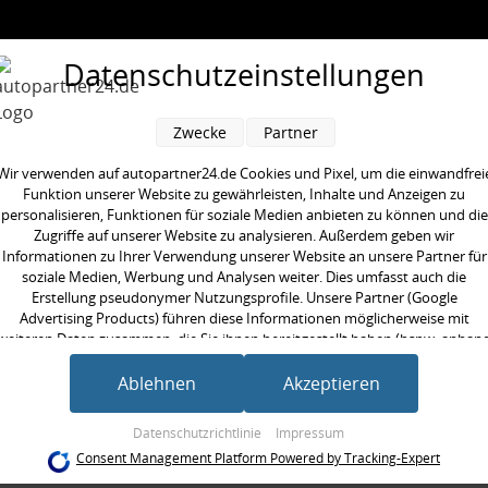
Datenschutzeinstellungen
Zwecke
Partner
Wir verwenden auf autopartner24.de Cookies und Pixel, um die einwandfrei
Funktion unserer Website zu gewährleisten, Inhalte und Anzeigen zu
personalisieren, Funktionen für soziale Medien anbieten zu können und die
Zugriffe auf unserer Website zu analysieren. Außerdem geben wir
Informationen zu Ihrer Verwendung unserer Website an unsere Partner für
soziale Medien, Werbung und Analysen weiter. Dies umfasst auch die
Erstellung pseudonymer Nutzungsprofile. Unsere Partner (Google
Advertising Products) führen diese Informationen möglicherweise mit
seite:
Vorderachse, beidseitig
weiteren Daten zusammen, die Sie ihnen bereitgestellt haben (bspw. anhan
/Strebe:
Koppelstange
eines persönlichen Accounts) oder welche sie im Rahmen Ihrer Nutzung der
Dienste gesammelt haben (bspw. Nutzungsdaten anderer Geräte). Ihre
Ablehnen
Akzeptieren
 [mm]:
237 mm
Einwilligung zur Nutzung von Cookies und Pixeln können Sie jederzeit
aarweise austauschen:
widerrufen, indem Sie auf den Datenschutz-Button links unten klicken und
Datenschutzrichtlinie
Impressum
ilig:
zweiteilig
dort die entsprechenden Anpassungen vornehmen.
Consent Management Platform Powered by Tracking-Expert
neinheit:
Set