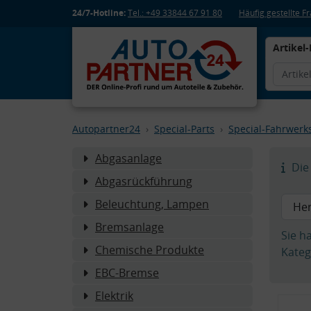
24/7-Hotline:
Tel.: +49 33844 67 91 80
Häufig gestellte 
Artikel-
Autopartner24
Special-Parts
Special-Fahrwerks
Abgasanlage
Die 
Abgasrückführung
Beleuchtung, Lampen
Bremsanlage
Sie h
Chemische Produkte
Kateg
EBC-Bremse
Elektrik