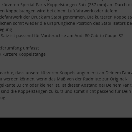
 kürzeren Special-Parts Koppelstangen-Satz (237 mm) an. Durch di
en Koppelstangen wird bei einem Luftfahrwerk oder tiefem
defahrwerk der Druck am Stabi genommen. Die kürzeren Koppels
ichen somit wieder die ursprüngliche Position des Stabilisators be
legung.
 Satz ist passend für Vorderachse am Audi 80 Cabrio Coupe S2.
eferumfang umfasst
k kürzere Koppelstange
beachte, dass unsere kürzeren Koppelstangen erst an Deinem Fahr
t werden können, wenn das Maß von der Radmitte zur Original-
gelkante 33 cm oder kleiner ist. Ist dieser Abstand bei Deinem Fah
 sind die Koppelstangen zu kurz und somit nicht passend für Dein
ug.