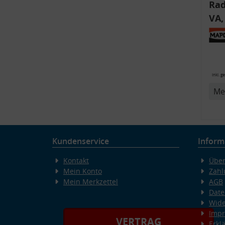
Rad
VA,
CAB
COU
inkl. g
Me
Kundenservice
Inform
Kontakt
Über
Mein Konto
Zahl
Mein Merkzettel
AGB
Date
Wide
Imp
VERTRAG
Erkl