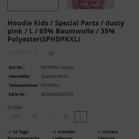
Hoodie Kids / Special Parts / dusty
pink / L / 65% Baumwolle / 35%
Polyester
(SPHDPKXL)
(0)
Art.Nr.:
SPHDPKL-Haupt
Hersteller:
Special Parts
Teilenummer:
SPHDPKL
EAN-Nr.:
4255592200703
Größe
XXS
XS
S
M
L
14 Tage
schnelle
sichere
Rückgaberecht
Lieferung
Zahlung