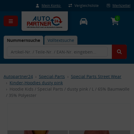
Mein Konto
Vergleichsliste
Merkzettel
0
Nummernsuche
Volltextsuche
Autopartner24
Special-Parts
Special Parts Street Wear
Kinder-Hoodies dusty pink
Hoodie Kids / Special Parts / dusty pink / L / 65% Baumwolle
/ 35% Polyester