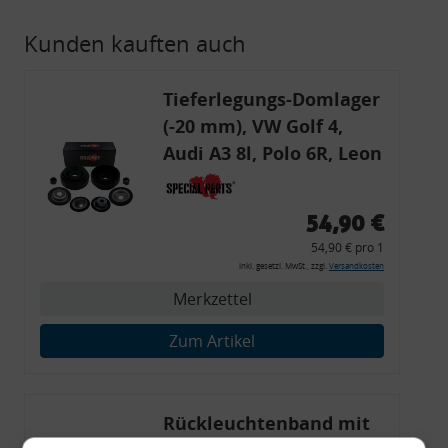
Kunden kauften auch
Tieferlegungs-Domlager
(-20 mm), VW Golf 4,
Audi A3 8l, Polo 6R, Leon
54,90 €
54,90 € pro 1
inkl. gesetzl. MwSt., zzgl.
Versandkosten
Merkzettel
Zum Artikel
Rückleuchtenband mit