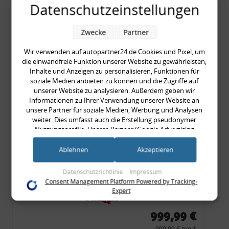
Blinker, rot, US-Ecken,
Datenschutzeinstellungen
Audi 80 Cabrio, Typ 89,
OE-Nr.: 8G0945225 +
Zwecke
Partner
8G0945225C
999,99 €
Wir verwenden auf autopartner24.de Cookies und Pixel, um
die einwandfreie Funktion unserer Website zu gewährleisten,
999,99 € pro 1
Inhalte und Anzeigen zu personalisieren, Funktionen für
inkl. gesetzl. MwSt., zzgl.
Versandkosten
soziale Medien anbieten zu können und die Zugriffe auf
Merkzettel
unserer Website zu analysieren. Außerdem geben wir
Informationen zu Ihrer Verwendung unserer Website an
unsere Partner für soziale Medien, Werbung und Analysen
Zum Artikel
weiter. Dies umfasst auch die Erstellung pseudonymer
Nutzungsprofile. Unsere Partner (Google Advertising
Products) führen diese Informationen möglicherweise mit
weiteren Daten zusammen, die Sie ihnen bereitgestellt haben
Ablehnen
Akzeptieren
Rückleuchtenband mit
(bspw. anhand eines persönlichen Accounts) oder welche sie
Blinker, orange, Audi 80
im Rahmen Ihrer Nutzung der Dienste gesammelt haben
Datenschutzrichtlinie
Impressum
(bspw. Nutzungsdaten anderer Geräte). Ihre Einwilligung zur
Cabrio, Typ 89, OE-Nr.:
Consent Management Platform Powered by Tracking-
Nutzung von Cookies und Pixeln können Sie jederzeit
Expert
8G0945225 + 8G0945225C
widerrufen, indem Sie auf den Datenschutz-Button links
unten klicken und dort die entsprechenden Anpassungen
999,99 €
vornehmen.
999,99 € pro 1