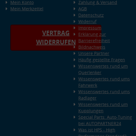
Mein Konto
Zahlung & Versand
Mein Merkzettel
AGB
Datenschutz
Widerruf
Impressum
VERTRAG
Erklärung zur
Barrierefreiheit
WIDERRUFEN
Bildnachweis
Unsere Partner
Häufig gestellte Fragen
Wissenswertes rund um
Querlenker
Wissenswertes rund ums
Fahrwerk
Wissenswertes rund ums
Radlager
Wissenswertes rund um
Kupplungen
Special Parts: Auto-Tuning
bei AUTOPARTNER24
Was ist HPS - High