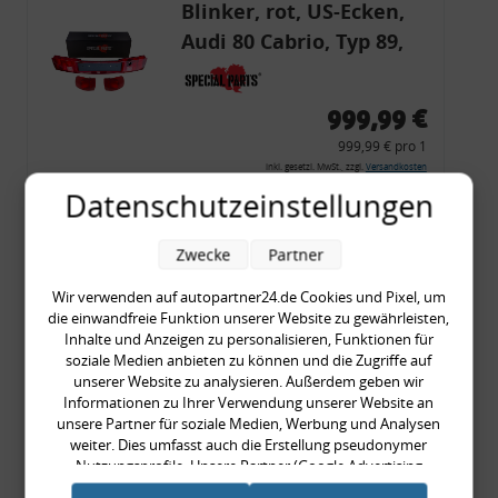
Blinker, rot, US-Ecken,
Audi 80 Cabrio, Typ 89,
OE-Nr.: 8G0945225 +
8G0945225C
999,99 €
999,99 € pro 1
inkl. gesetzl. MwSt., zzgl.
Versandkosten
Datenschutzeinstellungen
Merkzettel
Zum Artikel
Zwecke
Partner
Wir verwenden auf autopartner24.de Cookies und Pixel, um
die einwandfreie Funktion unserer Website zu gewährleisten,
COMING SOON!
Inhalte und Anzeigen zu personalisieren, Funktionen für
soziale Medien anbieten zu können und die Zugriffe auf
Zierleisten- /
unserer Website zu analysieren. Außerdem geben wir
Seitenleisten-Set, Audi
Informationen zu Ihrer Verwendung unserer Website an
unsere Partner für soziale Medien, Werbung und Analysen
80 Cabrio, Coupe, S2, (6x
weiter. Dies umfasst auch die Erstellung pseudonymer
Zierleiste, 2x Kappe,
Nutzungsprofile. Unsere Partner (Google Advertising
389,90 €
Products) führen diese Informationen möglicherweise mit
Clipse,