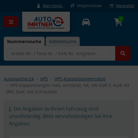
Mein Konto
Vergleichsliste
Merkzettel
0
Nummernsuche
Volltextsuche
Autopartner24
HPS
HPS-Koppelstangensätze
HPS-Koppelstangen-Satz, verstärkt, HA, VW Golf V, Audi A3
(8P), Seat, mit Schrauben
Die Angaben zu Ihrem Fahrzeug sind
unvollständig. Bitte vervollständigen Sie Ihre
Angaben.