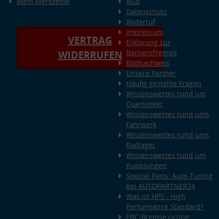
Mein Merkzettel
AGB
Datenschutz
Widerruf
Impressum
VERTRAG
Erklärung zur
Barrierefreiheit
WIDERRUFEN
Bildnachweis
Unsere Partner
Häufig gestellte Fragen
Wissenswertes rund um
Querlenker
Wissenswertes rund ums
Fahrwerk
Wissenswertes rund ums
Radlager
Wissenswertes rund um
Kupplungen
Special Parts: Auto-Tuning
bei AUTOPARTNER24
Was ist HPS - High
Performance Standard?
EBC-Bremse richtig