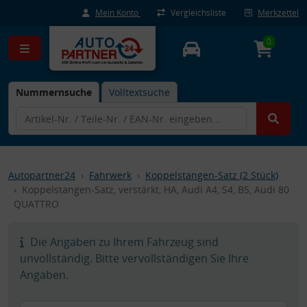
Mein Konto
Vergleichsliste
Merkzettel
0
Nummernsuche
Volltextsuche
Autopartner24
Fahrwerk
Koppelstangen-Satz (2 Stück)
Koppelstangen-Satz, verstärkt, HA, Audi A4, S4, B5, Audi 80
QUATTRO
Die Angaben zu Ihrem Fahrzeug sind
unvollständig. Bitte vervollständigen Sie Ihre
Angaben.