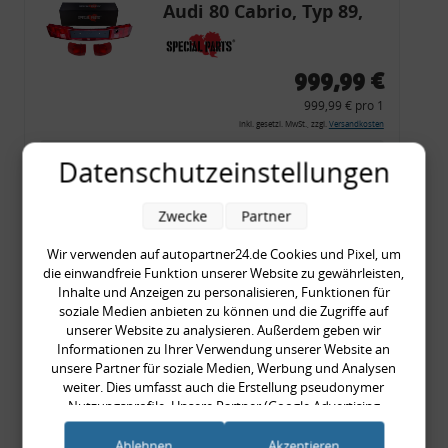
Audi 80 Cabrio, Typ 89,
OE-Nr.: 8G0945225 +
8G0945225C
999,99 €
999,99 € pro 1
inkl. gesetzl. MwSt., zzgl.
Versandkosten
Merkzettel
Datenschutzeinstellungen
Zum Artikel
Zwecke
Partner
Wir verwenden auf autopartner24.de Cookies und Pixel, um
die einwandfreie Funktion unserer Website zu gewährleisten,
Rückleuchtenband mit
Inhalte und Anzeigen zu personalisieren, Funktionen für
Blinker, orange, Audi 80
soziale Medien anbieten zu können und die Zugriffe auf
unserer Website zu analysieren. Außerdem geben wir
Cabrio, Typ 89, OE-Nr.:
Informationen zu Ihrer Verwendung unserer Website an
8G0945225 + 8G0945225C
unsere Partner für soziale Medien, Werbung und Analysen
weiter. Dies umfasst auch die Erstellung pseudonymer
999,99 €
Nutzungsprofile. Unsere Partner (Google Advertising
Products) führen diese Informationen möglicherweise mit
999,99 € pro 1
weiteren Daten zusammen, die Sie ihnen bereitgestellt haben
Ablehnen
Akzeptieren
inkl. gesetzl. MwSt., zzgl.
Versandkosten