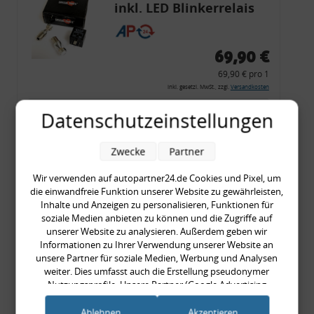
inkl. LED Blinkerrelais
CF 14
69,90 €
69,90 € pro 1
inkl. gesetzl. MwSt., zzgl.
Versandkosten
Merkzettel
Datenschutzeinstellungen
Zum Artikel
Zwecke
Partner
Wir verwenden auf autopartner24.de Cookies und Pixel, um
die einwandfreie Funktion unserer Website zu gewährleisten,
Rückleuchtenband mit
Inhalte und Anzeigen zu personalisieren, Funktionen für
Blinker, rot, US-Ecken,
soziale Medien anbieten zu können und die Zugriffe auf
unserer Website zu analysieren. Außerdem geben wir
Audi 80 Cabrio, Typ 89,
Informationen zu Ihrer Verwendung unserer Website an
OE-Nr.: 8G0945225 +
unsere Partner für soziale Medien, Werbung und Analysen
8G0945225C
weiter. Dies umfasst auch die Erstellung pseudonymer
999,99 €
Nutzungsprofile. Unsere Partner (Google Advertising
Products) führen diese Informationen möglicherweise mit
999,99 € pro 1
weiteren Daten zusammen, die Sie ihnen bereitgestellt haben
Ablehnen
Akzeptieren
inkl. gesetzl. MwSt., zzgl.
Versandkosten