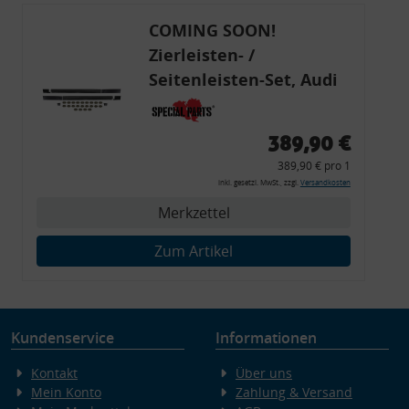
COMING SOON!
Zierleisten- /
Seitenleisten-Set, Audi
80 Cabrio, Coupe, S2, (6x
Zierleiste, 2x Kappe,
389,90 €
Clipse,
389,90 € pro 1
Montagewerkzeug)
inkl. gesetzl. MwSt., zzgl.
Versandkosten
Merkzettel
Zum Artikel
Kundenservice
Informationen
Kontakt
Über uns
Mein Konto
Zahlung & Versand