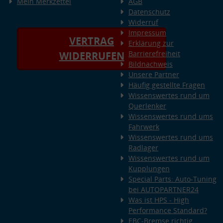
Mein Merkzettel
AGB
Datenschutz
Widerruf
Impressum
VERTRAG
Erklärung zur
Barrierefreiheit
WIDERRUFEN
Bildnachweis
Unsere Partner
Häufig gestellte Fragen
Wissenswertes rund um
Querlenker
Wissenswertes rund ums
Fahrwerk
Wissenswertes rund ums
Radlager
Wissenswertes rund um
Kupplungen
Special Parts: Auto-Tuning
bei AUTOPARTNER24
Was ist HPS - High
Performance Standard?
EBC-Bremse richtig