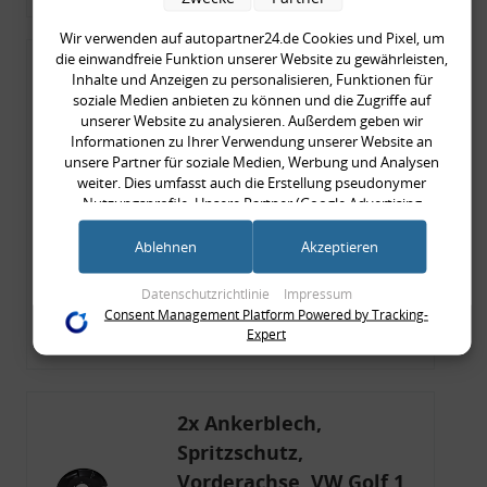
Wir verwenden auf autopartner24.de Cookies und Pixel, um
die einwandfreie Funktion unserer Website zu gewährleisten,
COMING SOON!
Inhalte und Anzeigen zu personalisieren, Funktionen für
Zierleisten- /
soziale Medien anbieten zu können und die Zugriffe auf
unserer Website zu analysieren. Außerdem geben wir
Seitenleisten-Set, Audi
Informationen zu Ihrer Verwendung unserer Website an
80 Cabrio, Coupe, S2, (6x
unsere Partner für soziale Medien, Werbung und Analysen
weiter. Dies umfasst auch die Erstellung pseudonymer
Zierleiste, 2x Kappe,
389,90 €
Nutzungsprofile. Unsere Partner (Google Advertising
Clipse,
Products) führen diese Informationen möglicherweise mit
389,90 € pro 1
Montagewerkzeug)
weiteren Daten zusammen, die Sie ihnen bereitgestellt haben
Ablehnen
Akzeptieren
inkl. gesetzl. MwSt., zzgl.
Versandkosten
(bspw. anhand eines persönlichen Accounts) oder welche sie
im Rahmen Ihrer Nutzung der Dienste gesammelt haben
Merkzettel
Datenschutzrichtlinie
Impressum
(bspw. Nutzungsdaten anderer Geräte). Ihre Einwilligung zur
Consent Management Platform Powered by Tracking-
Nutzung von Cookies und Pixeln können Sie jederzeit
Zum Artikel
Expert
widerrufen, indem Sie auf den Datenschutz-Button links
unten klicken und dort die entsprechenden Anpassungen
vornehmen.
2x Ankerblech,
Zwecke der Datenverarbeitung durch unsere Partner:
Spritzschutz,
Speichern von oder Zugriff auf Informationen auf einem Endgerät
Vorderachse, VW Golf 1,
Verwendung reduzierter Daten zur Auswahl von Werbeanzeigen