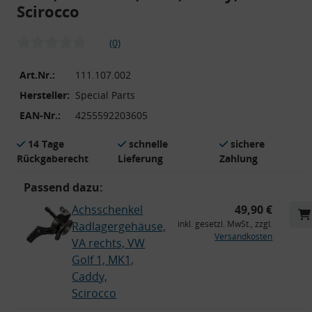
Scirocco
(0)
Art.Nr.:
111.107.002
Hersteller:
Special Parts
EAN-Nr.:
4255592203605
14 Tage
schnelle
sichere
Rückgaberecht
Lieferung
Zahlung
Passend dazu:
Achsschenkel
49,90 €
inkl. gesetzl. MwSt., zzgl.
Radlagergehäuse,
Versandkosten
VA rechts, VW
Golf 1, MK1,
Caddy,
Scirocco