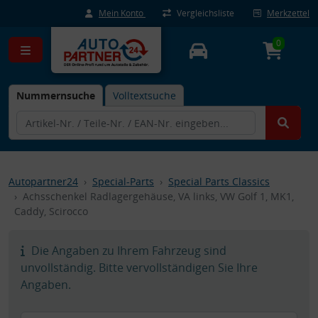
Mein Konto
Vergleichsliste
Merkzettel
0
Nummernsuche
Volltextsuche
Autopartner24
Special-Parts
Special Parts Classics
Achsschenkel Radlagergehäuse, VA links, VW Golf 1, MK1,
Caddy, Scirocco
Die Angaben zu Ihrem Fahrzeug sind
unvollständig. Bitte vervollständigen Sie Ihre
Angaben.