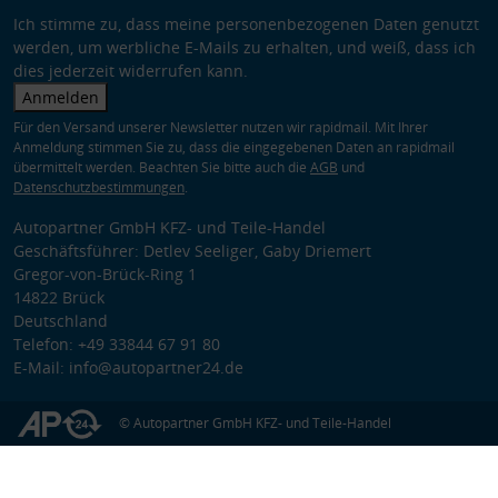
Ich stimme zu, dass meine personenbezogenen Daten genutzt
werden, um werbliche E-Mails zu erhalten, und weiß, dass ich
dies jederzeit widerrufen kann.
Anmelden
Für den Versand unserer Newsletter nutzen wir rapidmail. Mit Ihrer
Anmeldung stimmen Sie zu, dass die eingegebenen Daten an rapidmail
übermittelt werden. Beachten Sie bitte auch die
AGB
und
Datenschutzbestimmungen
.
Autopartner GmbH KFZ- und Teile-Handel
Geschäftsführer: Detlev Seeliger, Gaby Driemert
Gregor-von-Brück-Ring 1
14822 Brück
Deutschland
Telefon: +49 33844 67 91 80
E-Mail: info@autopartner24.de
© Autopartner GmbH KFZ- und Teile-Handel