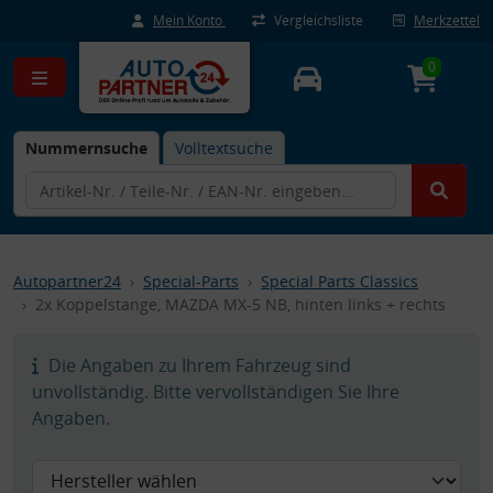
Mein Konto
Vergleichsliste
Merkzettel
0
Nummernsuche
Volltextsuche
Autopartner24
Special-Parts
Special Parts Classics
2x Koppelstange, MAZDA MX-5 NB, hinten links + rechts
Die Angaben zu Ihrem Fahrzeug sind
unvollständig. Bitte vervollständigen Sie Ihre
Angaben.