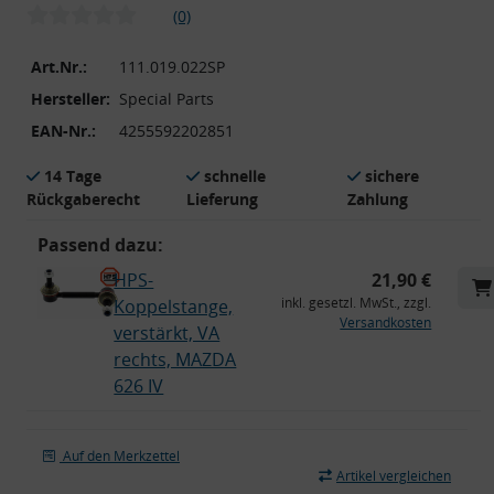
(0)
Art.Nr.:
111.019.022SP
Hersteller:
Special Parts
EAN-Nr.:
4255592202851
14 Tage
schnelle
sichere
Rückgaberecht
Lieferung
Zahlung
Passend dazu:
HPS-
21,90 €
inkl. gesetzl. MwSt., zzgl.
Koppelstange,
Versandkosten
verstärkt, VA
rechts, MAZDA
626 IV
Auf den Merkzettel
Artikel vergleichen