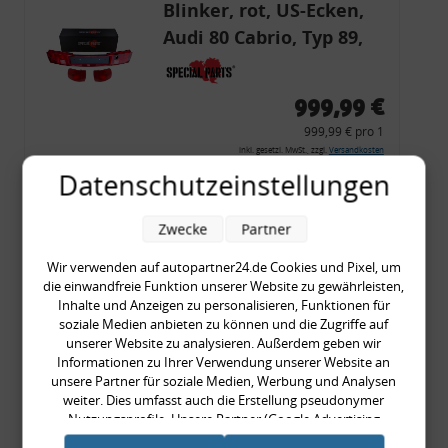
Blinker, rot, US-Ecken,
Audi 80 Cabrio, Typ 89,
OE-Nr.: 8G0945225 +
8G0945225C
999,99 €
999,99 € pro 1
inkl. gesetzl. MwSt., zzgl.
Versandkosten
Datenschutzeinstellungen
Merkzettel
Zum Artikel
Zwecke
Partner
Wir verwenden auf autopartner24.de Cookies und Pixel, um
die einwandfreie Funktion unserer Website zu gewährleisten,
COMING SOON!
Inhalte und Anzeigen zu personalisieren, Funktionen für
soziale Medien anbieten zu können und die Zugriffe auf
Zierleisten- /
unserer Website zu analysieren. Außerdem geben wir
Seitenleisten-Set, Audi
Informationen zu Ihrer Verwendung unserer Website an
unsere Partner für soziale Medien, Werbung und Analysen
80 Cabrio, Coupe, S2, (6x
weiter. Dies umfasst auch die Erstellung pseudonymer
Zierleiste, 2x Kappe,
Nutzungsprofile. Unsere Partner (Google Advertising
389,90 €
Products) führen diese Informationen möglicherweise mit
Clipse,