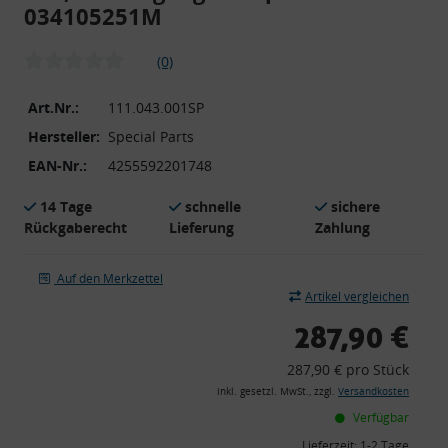
034105251M
(0)
Art.Nr.:
111.043.001SP
Hersteller:
Special Parts
EAN-Nr.:
4255592201748
14 Tage
schnelle
sichere
Rückgaberecht
Lieferung
Zahlung
Auf den Merkzettel
Artikel vergleichen
287,90 €
287,90 € pro Stück
inkl. gesetzl. MwSt., zzgl.
Versandkosten
Verfügbar
Lieferzeit:
1-2 Tage