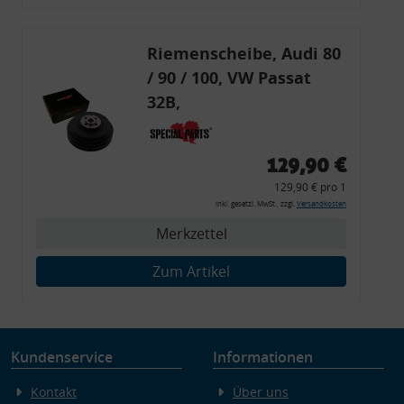
Endgeräteeigenschaften zur Identifikation aktiv abfragen
Riemenscheibe, Audi 80
/ 90 / 100, VW Passat
32B,
Schwingungsdämpfer
035105251C
129,90 €
129,90 € pro 1
inkl. gesetzl. MwSt., zzgl.
Versandkosten
Merkzettel
Zum Artikel
Kundenservice
Informationen
Kontakt
Über uns