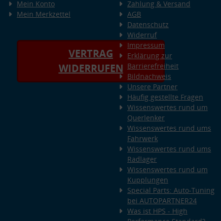
Mein Konto
Zahlung & Versand
Mein Merkzettel
AGB
Datenschutz
Widerruf
Impressum
VERTRAG
Erklärung zur
Barrierefreiheit
WIDERRUFEN
Bildnachweis
Unsere Partner
Häufig gestellte Fragen
Wissenswertes rund um
Querlenker
Wissenswertes rund ums
Fahrwerk
Wissenswertes rund ums
Radlager
Wissenswertes rund um
Kupplungen
Special Parts: Auto-Tuning
bei AUTOPARTNER24
Was ist HPS - High