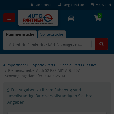
Mein Konto
Vergleichsliste
Merkzettel
0
Nummernsuche
Volltextsuche
Autopartner24
Special-Parts
Special Parts Classics
Riemenscheibe, Audi S2 RS2 ABY ADU 20V,
Schwingungsdämpfer 034105251M
Die Angaben zu Ihrem Fahrzeug sind
unvollständig. Bitte vervollständigen Sie Ihre
Angaben.