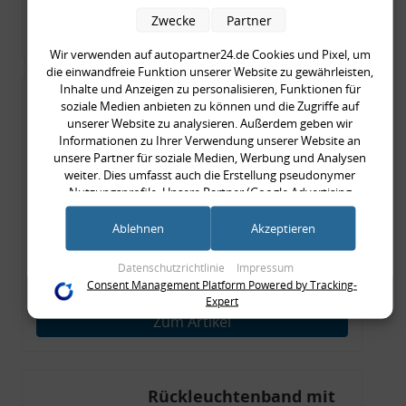
Zwecke
Partner
Zum Artikel
Wir verwenden auf autopartner24.de Cookies und Pixel, um
die einwandfreie Funktion unserer Website zu gewährleisten,
Inhalte und Anzeigen zu personalisieren, Funktionen für
Rückleuchtenband mit
soziale Medien anbieten zu können und die Zugriffe auf
unserer Website zu analysieren. Außerdem geben wir
Blinker, rot, US-Ecken,
Informationen zu Ihrer Verwendung unserer Website an
Audi 80 Cabrio, Typ 89,
unsere Partner für soziale Medien, Werbung und Analysen
OE-Nr.: 8G0945225 +
weiter. Dies umfasst auch die Erstellung pseudonymer
Nutzungsprofile. Unsere Partner (Google Advertising
8G0945225C
Products) führen diese Informationen möglicherweise mit
999,99 €
weiteren Daten zusammen, die Sie ihnen bereitgestellt haben
Ablehnen
Akzeptieren
999,99 € pro 1
(bspw. anhand eines persönlichen Accounts) oder welche sie
inkl. gesetzl. MwSt., zzgl.
Versandkosten
im Rahmen Ihrer Nutzung der Dienste gesammelt haben
Datenschutzrichtlinie
Impressum
(bspw. Nutzungsdaten anderer Geräte). Ihre Einwilligung zur
Merkzettel
Consent Management Platform Powered by Tracking-
Nutzung von Cookies und Pixeln können Sie jederzeit
Expert
widerrufen, indem Sie auf den Datenschutz-Button links
Zum Artikel
unten klicken und dort die entsprechenden Anpassungen
vornehmen.
Zwecke der Datenverarbeitung durch unsere Partner:
Rückleuchtenband mit
Speichern von oder Zugriff auf Informationen auf einem Endgerät