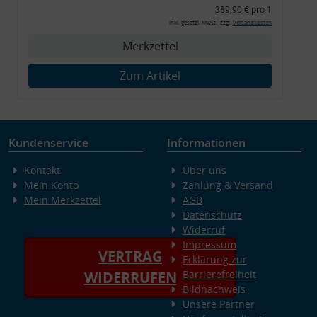
389,90 € pro 1
Montagewerkzeug)
inkl. gesetzl. MwSt., zzgl.
Versandkosten
Merkzettel
Zum Artikel
Kundenservice
Informationen
Kontakt
Über uns
Mein Konto
Zahlung & Versand
Mein Merkzettel
AGB
Datenschutz
Widerruf
Impressum
VERTRAG
Erklärung zur
Barrierefreiheit
WIDERRUFEN
Bildnachweis
Unsere Partner