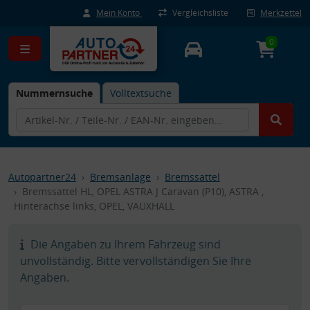
Mein Konto
Vergleichsliste
Merkzettel
0
Nummernsuche
Volltextsuche
Autopartner24
Bremsanlage
Bremssattel
Bremssattel HL, OPEL ASTRA J Caravan (P10), ASTRA ,
Hinterachse links, OPEL, VAUXHALL
Die Angaben zu Ihrem Fahrzeug sind
unvollständig. Bitte vervollständigen Sie Ihre
Angaben.