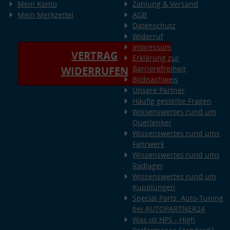
Mein Konto
Zahlung & Versand
Mein Merkzettel
AGB
Datenschutz
Widerruf
Impressum
VERTRAG
Erklärung zur
Barrierefreiheit
WIDERRUFEN
Bildnachweis
Unsere Partner
Häufig gestellte Fragen
Wissenswertes rund um
Querlenker
Wissenswertes rund ums
Fahrwerk
Wissenswertes rund ums
Radlager
Wissenswertes rund um
Kupplungen
Special Parts: Auto-Tuning
bei AUTOPARTNER24
Was ist HPS - High