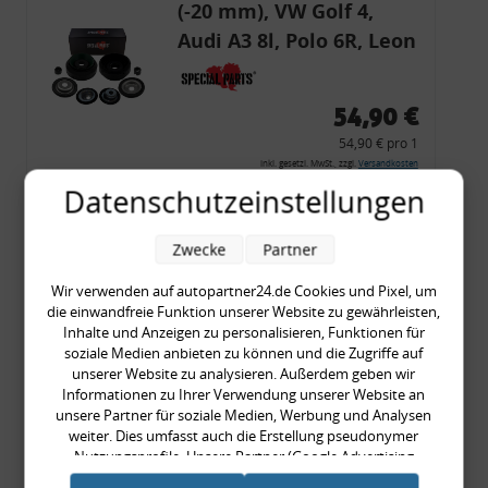
(-20 mm), VW Golf 4,
Audi A3 8l, Polo 6R, Leon
54,90 €
54,90 € pro 1
inkl. gesetzl. MwSt., zzgl.
Versandkosten
Datenschutzeinstellungen
Merkzettel
Zum Artikel
Zwecke
Partner
Wir verwenden auf autopartner24.de Cookies und Pixel, um
die einwandfreie Funktion unserer Website zu gewährleisten,
Rückleuchtenband mit
Inhalte und Anzeigen zu personalisieren, Funktionen für
soziale Medien anbieten zu können und die Zugriffe auf
Blinker, rot, US-Ecken,
unserer Website zu analysieren. Außerdem geben wir
Audi 80 Cabrio, Typ 89,
Informationen zu Ihrer Verwendung unserer Website an
unsere Partner für soziale Medien, Werbung und Analysen
OE-Nr.: 8G0945225 +
weiter. Dies umfasst auch die Erstellung pseudonymer
8G0945225C
Nutzungsprofile. Unsere Partner (Google Advertising
999,99 €
Products) führen diese Informationen möglicherweise mit