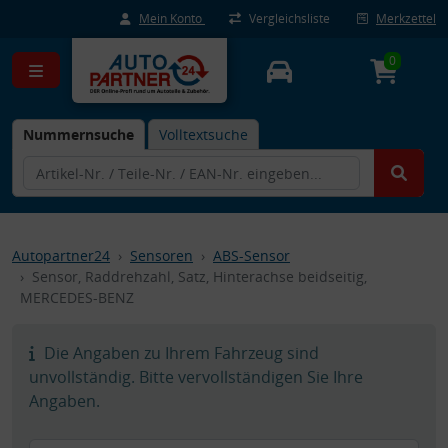
Mein Konto
Vergleichsliste
Merkzettel
0
Nummernsuche
Volltextsuche
Autopartner24
Sensoren
ABS-Sensor
Sensor, Raddrehzahl, Satz, Hinterachse beidseitig,
MERCEDES-BENZ
Die Angaben zu Ihrem Fahrzeug sind
unvollständig. Bitte vervollständigen Sie Ihre
Angaben.