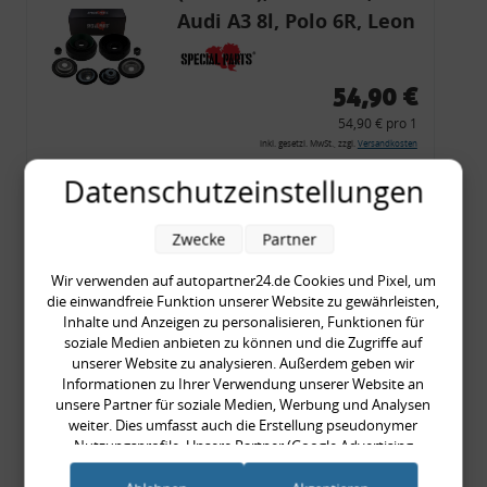
Audi A3 8l, Polo 6R, Leon
54,90 €
54,90 € pro 1
inkl. gesetzl. MwSt., zzgl.
Versandkosten
Merkzettel
Datenschutzeinstellungen
Zum Artikel
Zwecke
Partner
Wir verwenden auf autopartner24.de Cookies und Pixel, um
die einwandfreie Funktion unserer Website zu gewährleisten,
Rückleuchtenband mit
Inhalte und Anzeigen zu personalisieren, Funktionen für
Blinker, rot, US-Ecken,
soziale Medien anbieten zu können und die Zugriffe auf
unserer Website zu analysieren. Außerdem geben wir
Audi 80 Cabrio, Typ 89,
Informationen zu Ihrer Verwendung unserer Website an
OE-Nr.: 8G0945225 +
unsere Partner für soziale Medien, Werbung und Analysen
weiter. Dies umfasst auch die Erstellung pseudonymer
8G0945225C
999,99 €
Nutzungsprofile. Unsere Partner (Google Advertising
Products) führen diese Informationen möglicherweise mit
999,99 € pro 1
weiteren Daten zusammen, die Sie ihnen bereitgestellt haben