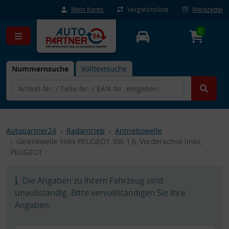
Mein Konto
Vergleichsliste
Merkzettel
0
Nummernsuche
Volltextsuche
Autopartner24
Radantrieb
Antriebswelle
Gelenkwelle links PEUGEOT 306 1,6, Vorderachse links,
PEUGEOT
Die Angaben zu Ihrem Fahrzeug sind
unvollständig. Bitte vervollständigen Sie Ihre
Angaben.