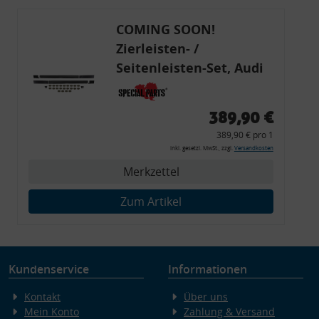
COMING SOON!
Zierleisten- /
Seitenleisten-Set, Audi
80 Cabrio, Coupe, S2, (6x
Zierleiste, 2x Kappe,
389,90 €
Clipse,
389,90 € pro 1
Montagewerkzeug)
inkl. gesetzl. MwSt., zzgl.
Versandkosten
Merkzettel
Zum Artikel
Kundenservice
Informationen
Kontakt
Über uns
Mein Konto
Zahlung & Versand