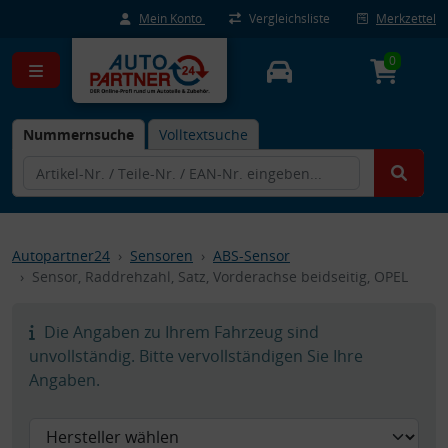
Mein Konto
Vergleichsliste
Merkzettel
0
Nummernsuche
Volltextsuche
Autopartner24
Sensoren
ABS-Sensor
Sensor, Raddrehzahl, Satz, Vorderachse beidseitig, OPEL
Die Angaben zu Ihrem Fahrzeug sind
unvollständig. Bitte vervollständigen Sie Ihre
Angaben.