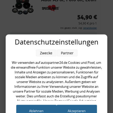
54,90 €
54,90 € pro 1
inkl. gesetzl. MwSt., zzgl.
Versandkosten
Merkzettel
Datenschutzeinstellungen
Zum Artikel
Zwecke
Partner
Wir verwenden auf autopartner24.de Cookies und Pixel, um
Rückleuchtenband mit
die einwandfreie Funktion unserer Website zu gewährleisten,
Inhalte und Anzeigen zu personalisieren, Funktionen für
Blinker, rot, US-Ecken,
soziale Medien anbieten zu können und die Zugriffe auf
Audi 80 Cabrio, Typ 89,
unserer Website zu analysieren. Außerdem geben wir
Informationen zu Ihrer Verwendung unserer Website an
OE-Nr.: 8G0945225 +
unsere Partner für soziale Medien, Werbung und Analysen
8G0945225C
weiter. Dies umfasst auch die Erstellung pseudonymer
999,99 €
Nutzungsprofile. Unsere Partner (Google Advertising
999,99 € pro 1
Products) führen diese Informationen möglicherweise mit
weiteren Daten zusammen, die Sie ihnen bereitgestellt haben
inkl. gesetzl. MwSt., zzgl.
Versandkosten
Ablehnen
Akzeptieren