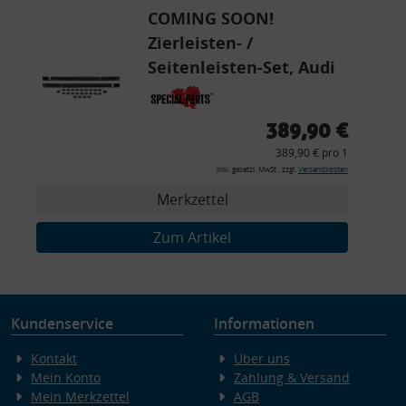
COMING SOON!
Zierleisten- /
Seitenleisten-Set, Audi
80 Cabrio, Coupe, S2, (6x
Zierleiste, 2x Kappe,
389,90 €
Clipse,
389,90 € pro 1
Montagewerkzeug)
inkl. gesetzl. MwSt., zzgl.
Versandkosten
Merkzettel
Zum Artikel
Kundenservice
Informationen
Kontakt
Über uns
Mein Konto
Zahlung & Versand
Mein Merkzettel
AGB