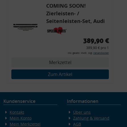
COMING SOON!
Zierleisten- /
Seitenleisten-Set, Audi
80 Cabrio, Coupe, S2, (6x
Zierleiste, 2x Kappe,
389,90 €
Clipse,
389,90 € pro 1
Montagewerkzeug)
inkl. gesetzl. MwSt., zzgl.
Versandkosten
Merkzettel
Zum Artikel
Kundenservice
Informationen
Kontakt
Über uns
Mein Konto
Zahlung & Versand
Mein Merkzettel
AGB