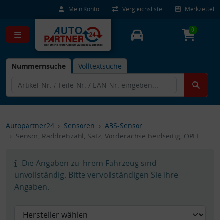
Mein Konto
Vergleichsliste
Merkzettel
0
Nummernsuche
Volltextsuche
Autopartner24
Sensoren
ABS-Sensor
Sensor, Raddrehzahl, Satz, Vorderachse beidseitig, OPEL
Die Angaben zu Ihrem Fahrzeug sind
unvollständig. Bitte vervollständigen Sie Ihre
Angaben.