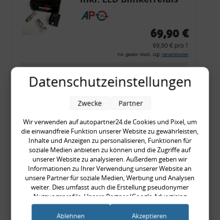
CF 14
69,90 €
69,90 € pro 1
inkl. gesetzl. MwSt., zzgl.
Versandkosten
Merkzettel
Datenschutzeinstellungen
Zum Artikel
Zwecke
Partner
Wir verwenden auf autopartner24.de Cookies und Pixel, um
Rückleuchtenband mit
die einwandfreie Funktion unserer Website zu gewährleisten,
Inhalte und Anzeigen zu personalisieren, Funktionen für
Blinker, rot, US-Ecken,
soziale Medien anbieten zu können und die Zugriffe auf
Audi 80 Cabrio, Typ 89,
unserer Website zu analysieren. Außerdem geben wir
Informationen zu Ihrer Verwendung unserer Website an
OE-Nr.: 8G0945225 +
unsere Partner für soziale Medien, Werbung und Analysen
8G0945225C
weiter. Dies umfasst auch die Erstellung pseudonymer
999,99 €
Nutzungsprofile. Unsere Partner (Google Advertising
999,99 € pro 1
Products) führen diese Informationen möglicherweise mit
weiteren Daten zusammen, die Sie ihnen bereitgestellt haben
inkl. gesetzl. MwSt., zzgl.
Versandkosten
Ablehnen
Akzeptieren