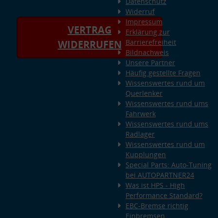
Datenschutz
Widerruf
Impressum
VERTRAG
Erklärung zur
Barrierefreiheit
WIDERRUFEN
Bildnachweis
Unsere Partner
Häufig gestellte Fragen
Wissenswertes rund um
Querlenker
Wissenswertes rund ums
Fahrwerk
Wissenswertes rund ums
Radlager
Wissenswertes rund um
Kupplungen
Special Parts: Auto-Tuning
bei AUTOPARTNER24
Was ist HPS - High
Performance Standard?
EBC-Bremse richtig
Einbremsen