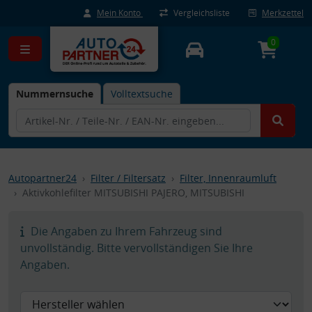
Mein Konto
Vergleichsliste
Merkzettel
0
Nummernsuche
Volltextsuche
Autopartner24
Filter / Filtersatz
Filter, Innenraumluft
Aktivkohlefilter MITSUBISHI PAJERO, MITSUBISHI
Die Angaben zu Ihrem Fahrzeug sind
unvollständig. Bitte vervollständigen Sie Ihre
Angaben.