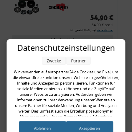
54,90 €
54,90 € pro 1
inkl. gesetzl. MwSt., zzgl.
Versandkosten
Merkzettel
Datenschutzeinstellungen
Zum Artikel
Zwecke
Partner
Wir verwenden auf autopartner24.de Cookies und Pixel, um
Rückleuchtenband mit
die einwandfreie Funktion unserer Website zu gewährleisten,
Inhalte und Anzeigen zu personalisieren, Funktionen für
Blinker, rot, US-Ecken,
soziale Medien anbieten zu können und die Zugriffe auf
Audi 80 Cabrio, Typ 89,
unserer Website zu analysieren. Außerdem geben wir
OE-Nr.: 8G0945225 +
Informationen zu Ihrer Verwendung unserer Website an
unsere Partner für soziale Medien, Werbung und Analysen
8G0945225C
weiter. Dies umfasst auch die Erstellung pseudonymer
999,99 €
Nutzungsprofile. Unsere Partner (Google Advertising
999,99 € pro 1
Products) führen diese Informationen möglicherweise mit
inkl. gesetzl. MwSt., zzgl.
Versandkosten
weiteren Daten zusammen, die Sie ihnen bereitgestellt haben
Ablehnen
Akzeptieren