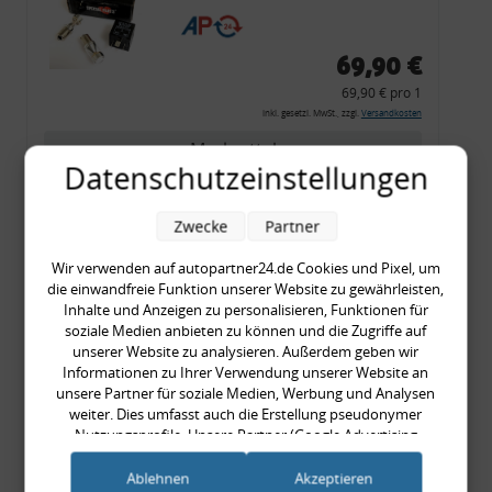
CF 14
69,90 €
69,90 € pro 1
inkl. gesetzl. MwSt., zzgl.
Versandkosten
Merkzettel
Datenschutzeinstellungen
Zum Artikel
Zwecke
Partner
Wir verwenden auf autopartner24.de Cookies und Pixel, um
Rückleuchtenband mit
die einwandfreie Funktion unserer Website zu gewährleisten,
Inhalte und Anzeigen zu personalisieren, Funktionen für
Blinker, rot, US-Ecken,
soziale Medien anbieten zu können und die Zugriffe auf
Audi 80 Cabrio, Typ 89,
unserer Website zu analysieren. Außerdem geben wir
OE-Nr.: 8G0945225 +
Informationen zu Ihrer Verwendung unserer Website an
unsere Partner für soziale Medien, Werbung und Analysen
8G0945225C
weiter. Dies umfasst auch die Erstellung pseudonymer
999,99 €
Nutzungsprofile. Unsere Partner (Google Advertising
999,99 € pro 1
Products) führen diese Informationen möglicherweise mit
inkl. gesetzl. MwSt., zzgl.
Versandkosten
weiteren Daten zusammen, die Sie ihnen bereitgestellt haben
Ablehnen
Akzeptieren