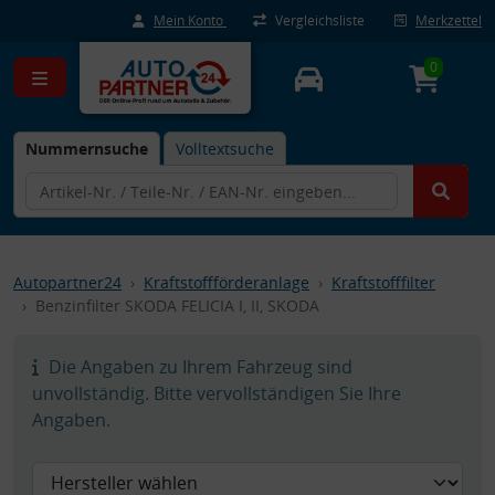
Mein Konto
Vergleichsliste
Merkzettel
0
Nummernsuche
Volltextsuche
Autopartner24
Kraftstoffförderanlage
Kraftstofffilter
Benzinfilter SKODA FELICIA I, II, SKODA
Die Angaben zu Ihrem Fahrzeug sind
unvollständig. Bitte vervollständigen Sie Ihre
Angaben.