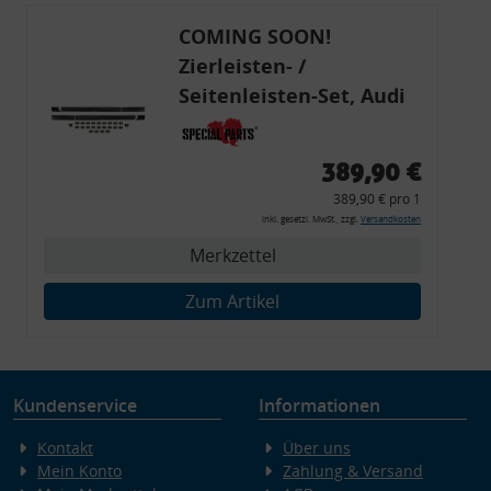
COMING SOON!
Zierleisten- /
Seitenleisten-Set, Audi
80 Cabrio, Coupe, S2, (6x
Zierleiste, 2x Kappe,
389,90 €
Clipse,
389,90 € pro 1
Montagewerkzeug)
inkl. gesetzl. MwSt., zzgl.
Versandkosten
Merkzettel
Zum Artikel
Kundenservice
Informationen
Kontakt
Über uns
Mein Konto
Zahlung & Versand