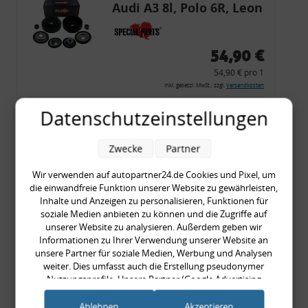
Audi A3 8l, Polo 6R, Leon
54,90 €
54,90 € pro 1
inkl. gesetzl. MwSt., zzgl.
Versandkosten
Merkzettel
Datenschutzeinstellungen
Zum Artikel
Zwecke
Partner
Wir verwenden auf autopartner24.de Cookies und Pixel, um
die einwandfreie Funktion unserer Website zu gewährleisten,
Rückleuchtenband mit
Inhalte und Anzeigen zu personalisieren, Funktionen für
Blinker, rot, US-Ecken,
soziale Medien anbieten zu können und die Zugriffe auf
unserer Website zu analysieren. Außerdem geben wir
Audi 80 Cabrio, Typ 89,
Informationen zu Ihrer Verwendung unserer Website an
OE-Nr.: 8G0945225 +
unsere Partner für soziale Medien, Werbung und Analysen
8G0945225C
weiter. Dies umfasst auch die Erstellung pseudonymer
999,99 €
Nutzungsprofile. Unsere Partner (Google Advertising
Products) führen diese Informationen möglicherweise mit
999,99 € pro 1
weiteren Daten zusammen, die Sie ihnen bereitgestellt haben
Ablehnen
Akzeptieren
inkl. gesetzl. MwSt., zzgl.
Versandkosten