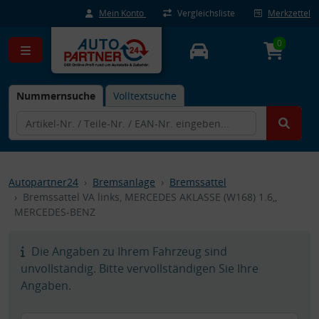
Mein Konto
Vergleichsliste
Merkzettel
0
Nummernsuche
Volltextsuche
Autopartner24
Bremsanlage
Bremssattel
Bremssattel VA links, MERCEDES AKLASSE (W168) 1.6,,
MERCEDES-BENZ
Die Angaben zu Ihrem Fahrzeug sind
unvollständig. Bitte vervollständigen Sie Ihre
Angaben.