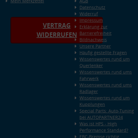
Mein Merkzettel
AGB
Datenschutz
Widerruf
Impressum
VERTRAG
Erklärung zur
Barrierefreiheit
WIDERRUFEN
Bildnachweis
Unsere Partner
Häufig gestellte Fragen
Wissenswertes rund um
Querlenker
Wissenswertes rund ums
Fahrwerk
Wissenswertes rund ums
Radlager
Wissenswertes rund um
Kupplungen
Special Parts: Auto-Tuning
bei AUTOPARTNER24
Was ist HPS - High
Performance Standard?
EBC-Bremse richtig