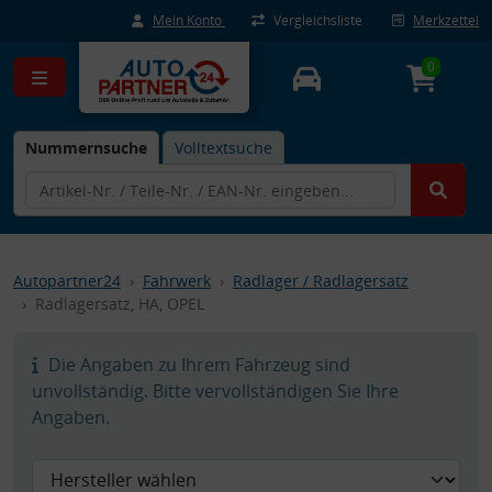
Mein Konto
Vergleichsliste
Merkzettel
0
Nummernsuche
Volltextsuche
Autopartner24
Fahrwerk
Radlager / Radlagersatz
Radlagersatz, HA, OPEL
Die Angaben zu Ihrem Fahrzeug sind
unvollständig. Bitte vervollständigen Sie Ihre
Angaben.