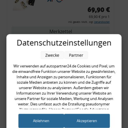
69,90 €
69,90 € pro 1
inkl. gesetzl. MwSt., zzgl.
Versandkosten
Merkzettel
Datenschutzeinstellungen
Zum Artikel
Zwecke
Partner
Wir verwenden auf autopartner24.de Cookies und Pixel, um
Rückleuchtenband mit
die einwandfreie Funktion unserer Website zu gewährleisten,
Blinker, rot, US-Ecken,
Inhalte und Anzeigen zu personalisieren, Funktionen für
Audi 80 Cabrio, Typ 89,
soziale Medien anbieten zu können und die Zugriffe auf
unserer Website zu analysieren. Außerdem geben wir
OE-Nr.: 8G0945225 +
Informationen zu Ihrer Verwendung unserer Website an
8G0945225C
unsere Partner für soziale Medien, Werbung und Analysen
999,99 €
weiter. Dies umfasst auch die Erstellung pseudonymer
Nutzungsprofile. Unsere Partner (Google Advertising
999,99 € pro 1
Products) führen diese Informationen möglicherweise mit
inkl. gesetzl. MwSt., zzgl.
Versandkosten
weiteren Daten zusammen, die Sie ihnen bereitgestellt haben
Ablehnen
Akzeptieren
Merkzettel
(bspw. anhand eines persönlichen Accounts) oder welche sie