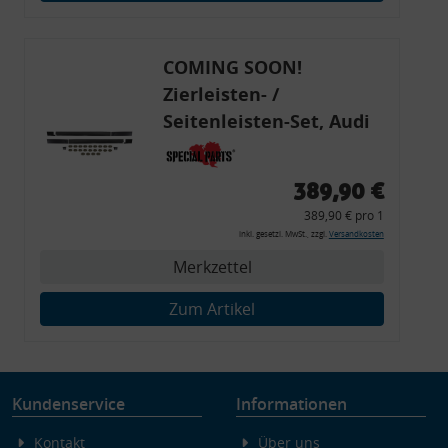
Endgeräteeigenschaften zur Identifikation aktiv abfragen
COMING SOON!
Zierleisten- /
Seitenleisten-Set, Audi
80 Cabrio, Coupe, S2, (6x
Zierleiste, 2x Kappe,
389,90 €
Clipse,
389,90 € pro 1
Montagewerkzeug)
inkl. gesetzl. MwSt., zzgl.
Versandkosten
Merkzettel
Zum Artikel
Kundenservice
Informationen
Kontakt
Über uns