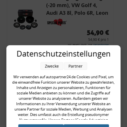
(-20 mm), VW Golf 4,
Audi A3 8l, Polo 6R, Leon
54,90 €
54,90 € pro 1
inkl. gesetzl. MwSt., zzgl.
Versandkosten
Datenschutzeinstellungen
Merkzettel
Zum Artikel
Zwecke
Partner
Wir verwenden auf autopartner24.de Cookies und Pixel, um
die einwandfreie Funktion unserer Website zu gewährleisten,
Inhalte und Anzeigen zu personalisieren, Funktionen für
Rückleuchtenband mit
soziale Medien anbieten zu können und die Zugriffe auf
Blinker, rot, US-Ecken,
unserer Website zu analysieren. Außerdem geben wir
Informationen zu Ihrer Verwendung unserer Website an
Audi 80 Cabrio, Typ 89,
unsere Partner für soziale Medien, Werbung und Analysen
OE-Nr.: 8G0945225 +
weiter. Dies umfasst auch die Erstellung pseudonymer
8G0945225C
Nutzungsprofile. Unsere Partner (Google Advertising
999,99 €
Products) führen diese Informationen möglicherweise mit