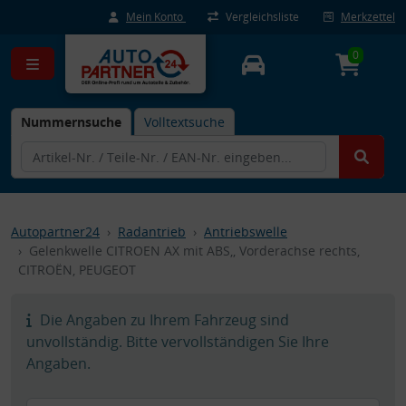
Mein Konto
Vergleichsliste
Merkzettel
0
Nummernsuche
Volltextsuche
Autopartner24
Radantrieb
Antriebswelle
Gelenkwelle CITROEN AX mit ABS,, Vorderachse rechts,
CITROËN, PEUGEOT
Die Angaben zu Ihrem Fahrzeug sind
unvollständig. Bitte vervollständigen Sie Ihre
Angaben.