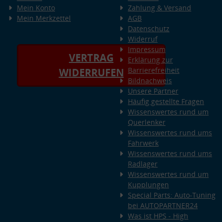
Mein Konto
Zahlung & Versand
Mein Merkzettel
AGB
Datenschutz
Widerruf
Impressum
VERTRAG
Erklärung zur
Barrierefreiheit
WIDERRUFEN
Bildnachweis
Unsere Partner
Häufig gestellte Fragen
Wissenswertes rund um
Querlenker
Wissenswertes rund ums
Fahrwerk
Wissenswertes rund ums
Radlager
Wissenswertes rund um
Kupplungen
Special Parts: Auto-Tuning
bei AUTOPARTNER24
Was ist HPS - High