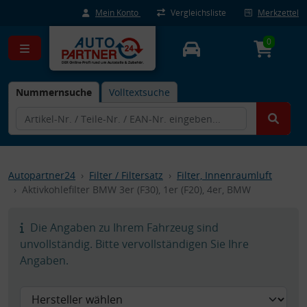
Mein Konto
Vergleichsliste
Merkzettel
0
Nummernsuche
Volltextsuche
Autopartner24
Filter / Filtersatz
Filter, Innenraumluft
Aktivkohlefilter BMW 3er (F30), 1er (F20), 4er, BMW
Die Angaben zu Ihrem Fahrzeug sind
unvollständig. Bitte vervollständigen Sie Ihre
Angaben.