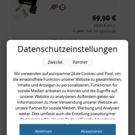
CF 14
69,90 €
69,90 € pro 1
inkl. gesetzl. MwSt., zzgl.
Versandkosten
Merkzettel
Datenschutzeinstellungen
Zum Artikel
Zwecke
Partner
Wir verwenden auf autopartner24.de Cookies und Pixel, um
Rückleuchtenband mit
die einwandfreie Funktion unserer Website zu gewährleisten,
Inhalte und Anzeigen zu personalisieren, Funktionen für
Blinker, rot, US-Ecken,
soziale Medien anbieten zu können und die Zugriffe auf
Audi 80 Cabrio, Typ 89,
unserer Website zu analysieren. Außerdem geben wir
OE-Nr.: 8G0945225 +
Informationen zu Ihrer Verwendung unserer Website an
unsere Partner für soziale Medien, Werbung und Analysen
8G0945225C
weiter. Dies umfasst auch die Erstellung pseudonymer
999,99 €
Nutzungsprofile. Unsere Partner (Google Advertising
999,99 € pro 1
Products) führen diese Informationen möglicherweise mit
inkl. gesetzl. MwSt., zzgl.
Versandkosten
weiteren Daten zusammen, die Sie ihnen bereitgestellt haben
Ablehnen
Akzeptieren