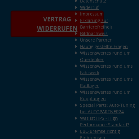
Datenschutz
Widerruf
Impressum
VERTRAG
Erklärung zur
Barrierefreiheit
WIDERRUFEN
Bildnachweis
Unsere Partner
Häufig gestellte Fragen
Wissenswertes rund um
Querlenker
Wissenswertes rund ums
Fahrwerk
Wissenswertes rund ums
Radlager
Wissenswertes rund um
Kupplungen
Special Parts: Auto-Tuning
bei AUTOPARTNER24
Was ist HPS - High
Performance Standard?
EBC-Bremse richtig
Einbremsen