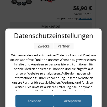
54,90 €
54,90 € pro 1
inkl. gesetzl. MwSt., zzgl.
Versandkosten
Merkzettel
Datenschutzeinstellungen
Zum Artikel
Zwecke
Partner
Wir verwenden auf autopartner24.de Cookies und Pixel, um
Rückleuchtenband mit
die einwandfreie Funktion unserer Website zu gewährleisten,
Blinker, rot, US-Ecken,
Inhalte und Anzeigen zu personalisieren, Funktionen für
Audi 80 Cabrio, Typ 89,
soziale Medien anbieten zu können und die Zugriffe auf
unserer Website zu analysieren. Außerdem geben wir
OE-Nr.: 8G0945225 +
Informationen zu Ihrer Verwendung unserer Website an
8G0945225C
unsere Partner für soziale Medien, Werbung und Analysen
999,99 €
weiter. Dies umfasst auch die Erstellung pseudonymer
Nutzungsprofile. Unsere Partner (Google Advertising
999,99 € pro 1
Products) führen diese Informationen möglicherweise mit
inkl. gesetzl. MwSt., zzgl.
Versandkosten
weiteren Daten zusammen, die Sie ihnen bereitgestellt haben
Ablehnen
Akzeptieren
Merkzettel
(bspw. anhand eines persönlichen Accounts) oder welche sie