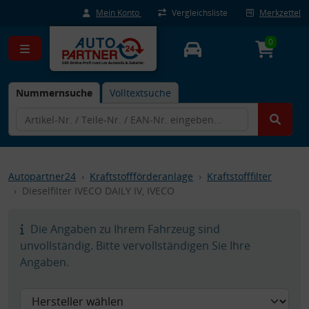
Mein Konto
Vergleichsliste
Merkzettel
0
Nummernsuche
Volltextsuche
Autopartner24
Kraftstoffförderanlage
Kraftstofffilter
Dieselfilter IVECO DAILY IV, IVECO
Die Angaben zu Ihrem Fahrzeug sind
unvollständig. Bitte vervollständigen Sie Ihre
Angaben.