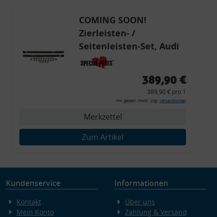
COMING SOON!
Zierleisten- /
Seitenleisten-Set, Audi
80 Cabrio, Coupe, S2, (6x
Zierleiste, 2x Kappe,
389,90 €
Clipse,
389,90 € pro 1
Montagewerkzeug)
inkl. gesetzl. MwSt., zzgl.
Versandkosten
Merkzettel
Zum Artikel
Kundenservice
Informationen
Kontakt
Über uns
Mein Konto
Zahlung & Versand