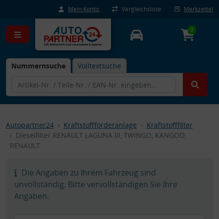
Mein Konto
Vergleichsliste
Merkzettel
0
Nummernsuche
Volltextsuche
Autopartner24
Kraftstoffförderanlage
Kraftstofffilter
Dieselfilter RENAULT LAGUNA III, TWINGO, KANGOO,
RENAULT
Die Angaben zu Ihrem Fahrzeug sind
unvollständig. Bitte vervollständigen Sie Ihre
Angaben.