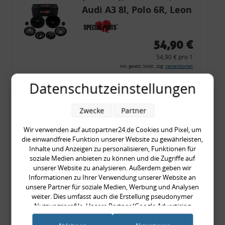
Audi A3 8l, Polo 6R, Leon
54,90 €
54,90 € pro 1
inkl. gesetzl. MwSt., zzgl.
Versandkosten
Merkzettel
Datenschutzeinstellungen
Zum Artikel
Zwecke
Partner
Wir verwenden auf autopartner24.de Cookies und Pixel, um
die einwandfreie Funktion unserer Website zu gewährleisten,
Rückleuchtenband mit
Inhalte und Anzeigen zu personalisieren, Funktionen für
Blinker, rot, US-Ecken,
soziale Medien anbieten zu können und die Zugriffe auf
unserer Website zu analysieren. Außerdem geben wir
Audi 80 Cabrio, Typ 89,
Informationen zu Ihrer Verwendung unserer Website an
OE-Nr.: 8G0945225 +
unsere Partner für soziale Medien, Werbung und Analysen
weiter. Dies umfasst auch die Erstellung pseudonymer
8G0945225C
999,99 €
Nutzungsprofile. Unsere Partner (Google Advertising
Products) führen diese Informationen möglicherweise mit
999,99 € pro 1
weiteren Daten zusammen, die Sie ihnen bereitgestellt haben