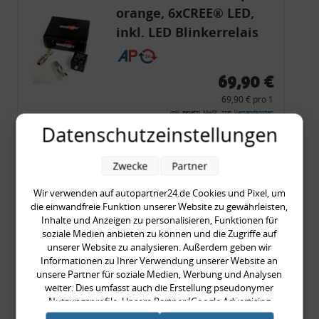
orange, 6xCREE® LED,
inkl. LED Blinkerrelais
CF 14
69,90 €
69,90 € pro 1
inkl. gesetzl. MwSt., zzgl.
Versandkosten
Datenschutzeinstellungen
Merkzettel
Zum Artikel
Zwecke
Partner
Wir verwenden auf autopartner24.de Cookies und Pixel, um
die einwandfreie Funktion unserer Website zu gewährleisten,
Inhalte und Anzeigen zu personalisieren, Funktionen für
Rückleuchtenband mit
soziale Medien anbieten zu können und die Zugriffe auf
Blinker, rot, US-Ecken,
unserer Website zu analysieren. Außerdem geben wir
Informationen zu Ihrer Verwendung unserer Website an
Audi 80 Cabrio, Typ 89,
unsere Partner für soziale Medien, Werbung und Analysen
OE-Nr.: 8G0945225 +
weiter. Dies umfasst auch die Erstellung pseudonymer
8G0945225C
Nutzungsprofile. Unsere Partner (Google Advertising
999,99 €
Products) führen diese Informationen möglicherweise mit