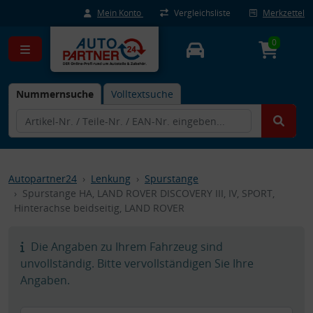
Mein Konto
Vergleichsliste
Merkzettel
0
Nummernsuche
Volltextsuche
Autopartner24
Lenkung
Spurstange
Spurstange HA, LAND ROVER DISCOVERY III, IV, SPORT,
Hinterachse beidseitig, LAND ROVER
Die Angaben zu Ihrem Fahrzeug sind
unvollständig. Bitte vervollständigen Sie Ihre
Angaben.