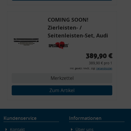
Endgeräteeigenschaften zur Identifikation aktiv abfragen
COMING SOON!
Zierleisten- /
Seitenleisten-Set, Audi
80 Cabrio, Coupe, S2, (6x
Zierleiste, 2x Kappe,
389,90 €
Clipse,
389,90 € pro 1
Montagewerkzeug)
inkl. gesetzl. MwSt., zzgl.
Versandkosten
Merkzettel
Zum Artikel
Kundenservice
Informationen
Kontakt
Über uns