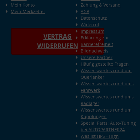
Mein Konto
Zahlung & Versand
Mein Merkzettel
AGB
Datenschutz
Widerruf
Impressum
VERTRAG
Erklärung zur
Barrierefreiheit
WIDERRUFEN
Bildnachweis
Unsere Partner
Häufig gestellte Fragen
Wissenswertes rund um
Querlenker
Wissenswertes rund ums
Fahrwerk
Wissenswertes rund ums
Radlager
Wissenswertes rund um
Kupplungen
Special Parts: Auto-Tuning
bei AUTOPARTNER24
Was ist HPS - High