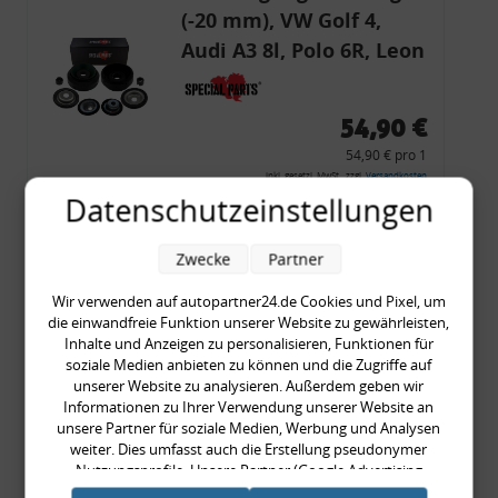
(-20 mm), VW Golf 4,
Audi A3 8l, Polo 6R, Leon
54,90 €
54,90 € pro 1
inkl. gesetzl. MwSt., zzgl.
Versandkosten
Datenschutzeinstellungen
Merkzettel
Zum Artikel
Zwecke
Partner
Wir verwenden auf autopartner24.de Cookies und Pixel, um
die einwandfreie Funktion unserer Website zu gewährleisten,
Inhalte und Anzeigen zu personalisieren, Funktionen für
Rückleuchtenband mit
soziale Medien anbieten zu können und die Zugriffe auf
Blinker, rot, US-Ecken,
unserer Website zu analysieren. Außerdem geben wir
Informationen zu Ihrer Verwendung unserer Website an
Audi 80 Cabrio, Typ 89,
unsere Partner für soziale Medien, Werbung und Analysen
OE-Nr.: 8G0945225 +
weiter. Dies umfasst auch die Erstellung pseudonymer
8G0945225C
Nutzungsprofile. Unsere Partner (Google Advertising
999,99 €
Products) führen diese Informationen möglicherweise mit