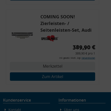
Endgeräteeigenschaften zur Identifikation aktiv abfragen
COMING SOON!
Zierleisten- /
Seitenleisten-Set, Audi
80 Cabrio, Coupe, S2, (6x
Zierleiste, 2x Kappe,
389,90 €
Clipse,
389,90 € pro 1
Montagewerkzeug)
inkl. gesetzl. MwSt., zzgl.
Versandkosten
Merkzettel
Zum Artikel
Kundenservice
Informationen
Kontakt
Über uns