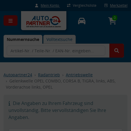
Mein Konto
Vergleichsliste
Merkzettel
0
Nummernsuche
Volltextsuche
Autopartner24
Radantrieb
Antriebswelle
Gelenkwelle OPEL COMBO, CORSA B, TIGRA, links, ABS,
Vorderachse links, OPEL
Die Angaben zu Ihrem Fahrzeug sind
unvollständig. Bitte vervollständigen Sie Ihre
Angaben.