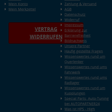
Mein Konto
Zahlung & Versand
Mein Merkzettel
AGB
Datenschutz
Widerruf
Impressum
VERTRAG
Erklärung zur
Barrierefreiheit
WIDERRUFEN
Bildnachweis
Unsere Partner
Häufig gestellte Fragen
Wissenswertes rund um
Querlenker
Wissenswertes rund ums
Fahrwerk
Wissenswertes rund ums
Radlager
Wissenswertes rund um
Kupplungen
Special Parts: Auto-Tuning
bei AUTOPARTNER24
Was ist HPS - High