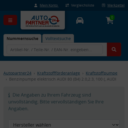
Mein Konto
Vergleichsliste
Merkzettel
0
Nummernsuche
Volltextsuche
Autopartner24
Kraftstoffförderanlage
Kraftstoffpumpe
Benzinpumpe elektrisch AUDI 80 (B4) 2.0,2.3, 100 (, AUDI
Die Angaben zu Ihrem Fahrzeug sind
unvollständig. Bitte vervollständigen Sie Ihre
Angaben.