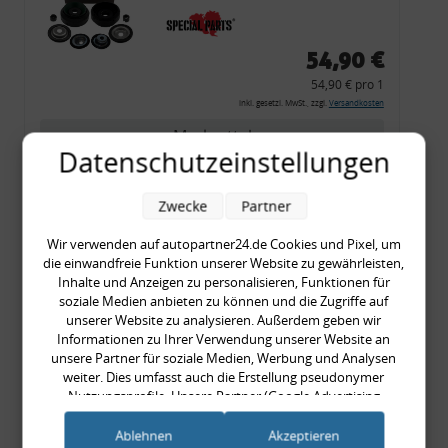
54,90 €
54,90 € pro 1
inkl. gesetzl. MwSt., zzgl.
Versandkosten
Merkzettel
Datenschutzeinstellungen
Zum Artikel
Zwecke
Partner
Wir verwenden auf autopartner24.de Cookies und Pixel, um
Rückleuchtenband mit
die einwandfreie Funktion unserer Website zu gewährleisten,
Inhalte und Anzeigen zu personalisieren, Funktionen für
Blinker, rot, US-Ecken,
soziale Medien anbieten zu können und die Zugriffe auf
Audi 80 Cabrio, Typ 89,
unserer Website zu analysieren. Außerdem geben wir
OE-Nr.: 8G0945225 +
Informationen zu Ihrer Verwendung unserer Website an
unsere Partner für soziale Medien, Werbung und Analysen
8G0945225C
weiter. Dies umfasst auch die Erstellung pseudonymer
999,99 €
Nutzungsprofile. Unsere Partner (Google Advertising
999,99 € pro 1
Products) führen diese Informationen möglicherweise mit
inkl. gesetzl. MwSt., zzgl.
Versandkosten
weiteren Daten zusammen, die Sie ihnen bereitgestellt haben
Ablehnen
Akzeptieren