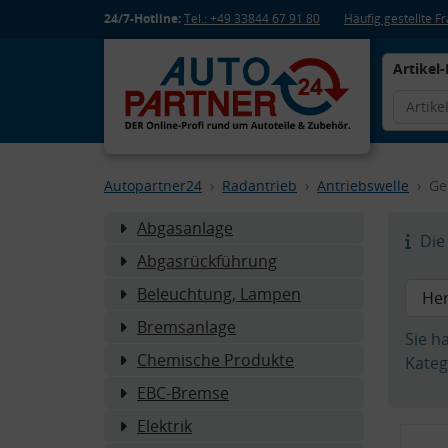
24/7-Hotline:
Tel.: +49 33844 67 91 80
Häufig gestellte 
Artikel-
Autopartner24
Radantrieb
Antriebswelle
Ge
Abgasanlage
Die 
Abgasrückführung
Beleuchtung, Lampen
Bremsanlage
Sie h
Chemische Produkte
Kateg
EBC-Bremse
Elektrik