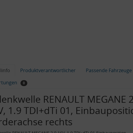
linfo
Produktverantwortlicher
Passende Fahrzeuge
rtungen
0
lenkwelle RENAULT MEGANE 2
V, 1.9 TDI+dTi 01, Einbaupositi
rderachse rechts
welle RENAULT MEGANE 2.0 16V, 1.9 TDI+dTi 01 Einbauposition