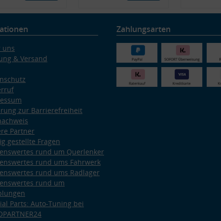
ationen
Zahlungsarten
 uns
ung & Versand
nschutz
rruf
ressum
ärung zur Barrierefreiheit
nachweis
re Partner
ig gestellte Fragen
enswertes rund um Querlenker
enswertes rund ums Fahrwerk
enswertes rund ums Radlager
enswertes rund um
plungen
ial Parts: Auto-Tuning bei
OPARTNER24