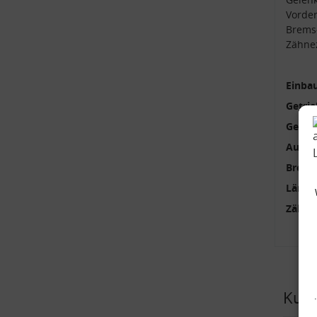
Vorder
Brems
Zähnez
Einbau
Getrie
Getrie
Außen
Brems
Länge
Zähne
Kund