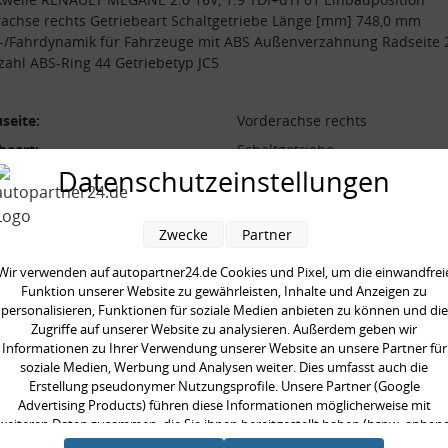
achse rechts Getriebeart Schaltgetriebe Länge [mm] 748,0 mm
-/Fahrdynamik für Fahrzeuge mit ABS Außenverzahnung Radseite 
ahl ABS-Ring 44 Getriebetyp JC5
seite:
Vorderachse rechts
beart:
Schaltgetriebe
Datenschutzeinstellungen
betyp:
JC5
verzahnung Radseite:
23
Zwecke
Partner
-/Fahrdynamik:
für Fahrzeuge mit ABS
 [mm]:
748,0 mm
Wir verwenden auf autopartner24.de Cookies und Pixel, um die einwandfrei
Funktion unserer Website zu gewährleisten, Inhalte und Anzeigen zu
zahl ABS-Ring:
44
personalisieren, Funktionen für soziale Medien anbieten zu können und die
Zugriffe auf unserer Website zu analysieren. Außerdem geben wir
Informationen zu Ihrer Verwendung unserer Website an unsere Partner für
soziale Medien, Werbung und Analysen weiter. Dies umfasst auch die
Erstellung pseudonymer Nutzungsprofile. Unsere Partner (Google
Advertising Products) führen diese Informationen möglicherweise mit
en kauften auch
weiteren Daten zusammen, die Sie ihnen bereitgestellt haben (bspw. anhan
eines persönlichen Accounts) oder welche sie im Rahmen Ihrer Nutzung der