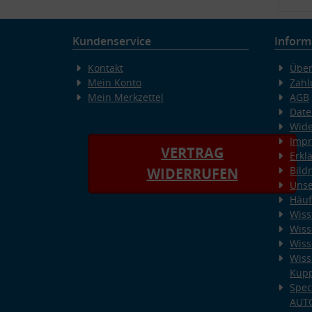
Kundenservice
Inform
Kontakt
Über
Mein Konto
Zahl
Mein Merkzettel
AGB
Date
Wide
Imp
VERTRAG
Erkl
Bild
WIDERRUFEN
Unse
Häuf
Wiss
Wiss
Wiss
Wiss
Kup
Spec
AUT