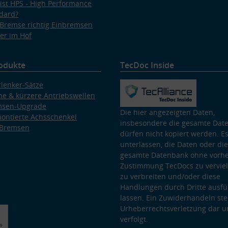
ist HPS - High Performance
dard?
Bremse richtig Einbremsen
er im Hof
odukte
TecDoc Inside
lenker-Sätze
e & kürzere Antriebswellen
msen-Upgrade
Die hier angezeigten Daten,
ontierte Achsschenkel
insbesondere die gesamte Dat
 Bremsen
dürfen nicht kopiert werden. Es
unterlassen, die Daten oder die
gesamte Datenbank ohne vorhe
Zustimmung TecDocs zu vervielf
zu verbreiten und/oder diese
Handlungen durch Dritte ausfü
lassen. Ein Zuwiderhandeln stel
Urheberrechtsverletzung dar u
verfolgt.