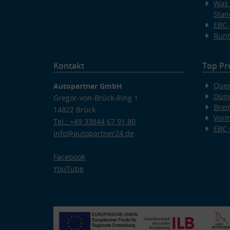
Was 
Stan
EBC-
Runt
Kontakt
Top Pr
Quer
Autopartner GmbH
Dünn
Gregor-von-Brück-Ring 1
Bre
14822 Brück
Vorm
Tel.: +49 33844 67 91 80
EBC
info@autopartner24.de
Facebook
YouTube