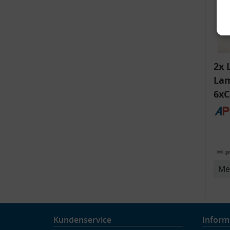
2x 
Lam
6xC
ink
Bli
v
14
inkl. g
Me
Kundenservice
Inform