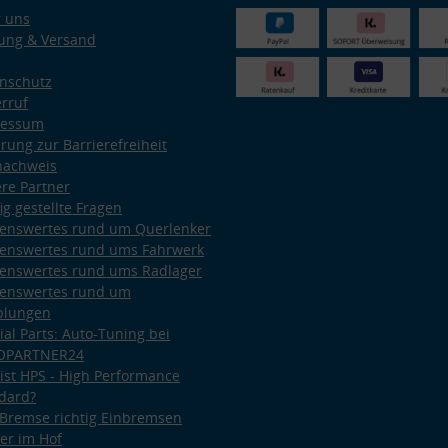
 uns
ung & Versand
nschutz
rruf
ressum
ärung zur Barrierefreiheit
nachweis
re Partner
ig gestellte Fragen
enswertes rund um Querlenker
enswertes rund ums Fahrwerk
enswertes rund ums Radlager
enswertes rund um
plungen
ial Parts: Auto-Tuning bei
OPARTNER24
ist HPS - High Performance
dard?
Bremse richtig Einbremsen
er im Hof