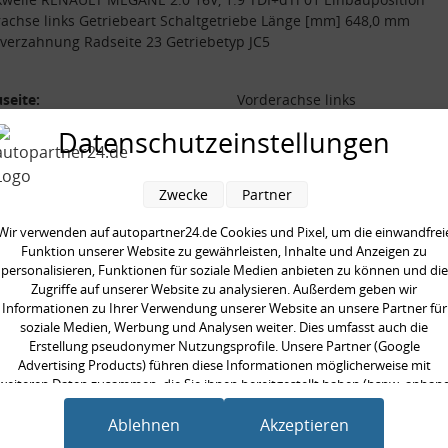
achse links Getriebeart Schaltgetriebe Länge [mm] 648,0 mm
erzahnung Radseite 23 Getriebetyp JC5
seite:
Vorderachse links
beart:
Schaltgetriebe
Datenschutzeinstellungen
betyp:
JC5
verzahnung Radseite:
23
Zwecke
Partner
 [mm]:
648,0 mm
Wir verwenden auf autopartner24.de Cookies und Pixel, um die einwandfrei
Funktion unserer Website zu gewährleisten, Inhalte und Anzeigen zu
personalisieren, Funktionen für soziale Medien anbieten zu können und die
Zugriffe auf unserer Website zu analysieren. Außerdem geben wir
Informationen zu Ihrer Verwendung unserer Website an unsere Partner für
soziale Medien, Werbung und Analysen weiter. Dies umfasst auch die
en kauften auch
Erstellung pseudonymer Nutzungsprofile. Unsere Partner (Google
Advertising Products) führen diese Informationen möglicherweise mit
weiteren Daten zusammen, die Sie ihnen bereitgestellt haben (bspw. anhan
eines persönlichen Accounts) oder welche sie im Rahmen Ihrer Nutzung der
Dienste gesammelt haben (bspw. Nutzungsdaten anderer Geräte). Ihre
Ablehnen
Akzeptieren
Einwilligung zur Nutzung von Cookies und Pixeln können Sie jederzeit