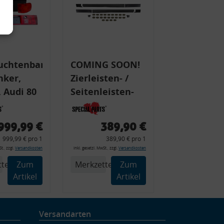
uchtenband
COMING SOON!
nker,
Zierleisten- /
 Audi 80
Seitenleisten-
 Typ 89,
Set, Audi 80
Cabrio, Coupe,
999,99 €
389,90 €
225 +
S2, (6x
999,99 € pro 1
389,90 € pro 1
225C
Zierleiste, 2x
t., zzgl.
Versandkosten
inkl. gesetzl. MwSt., zzgl.
Versandkosten
Kappe, Clipse,
tel
Zum
Merkzettel
Zum
Montagewerkzeug)
Artikel
Artikel
Versandarten