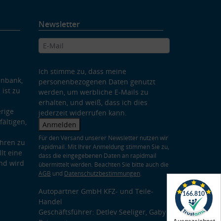
Newsletter
Ich stimme zu, dass meine
enbank,
personenbezogenen Daten genutzt
 ist zu
werden, um werbliche E-Mails zu
erhalten, und weiß, dass ich dies
rige
jederzeit widerrufen kann.
ältigen,
Anmelden
Für den Versand unserer Newsletter nutzen wir
hren zu
rapidmail. Mit Ihrer Anmeldung stimmen Sie zu,
lt eine
dass die eingegebenen Daten an rapidmail
nd wird
übermittelt werden. Beachten Sie bitte auch die
AGB
und
Datenschutzbestimmungen
.
Autopartner GmbH KFZ- und Teile-
Handel
Geschäftsführer: Detlev Seeliger, Gaby