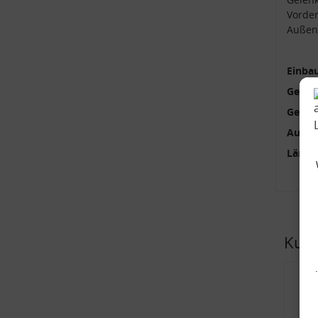
Vorder
Außenv
Einbau
Getrie
Getrie
Außen
Länge
Kund