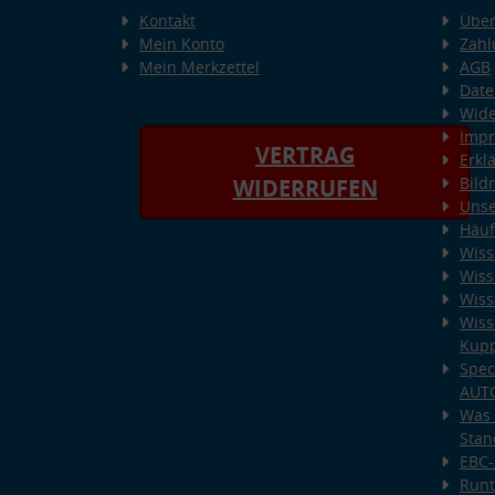
Kontakt
Über
Mein Konto
Zahl
Mein Merkzettel
AGB
Date
Wide
Imp
VERTRAG
Erkl
Bild
WIDERRUFEN
Unse
Häuf
Wiss
Wiss
Wiss
Wiss
Kup
Spec
AUT
Was 
Stan
EBC-
Runt