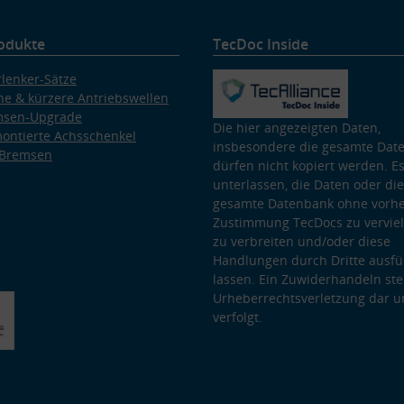
odukte
TecDoc Inside
lenker-Sätze
e & kürzere Antriebswellen
msen-Upgrade
Die hier angezeigten Daten,
ontierte Achsschenkel
insbesondere die gesamte Dat
 Bremsen
dürfen nicht kopiert werden. Es
unterlassen, die Daten oder die
gesamte Datenbank ohne vorhe
Zustimmung TecDocs zu vervielf
zu verbreiten und/oder diese
Handlungen durch Dritte ausfü
lassen. Ein Zuwiderhandeln stel
Urheberrechtsverletzung dar u
verfolgt.