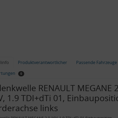
linfo
Produktverantwortlicher
Passende Fahrzeuge
rtungen
0
lenkwelle RENAULT MEGANE 2
V, 1.9 TDI+dTi 01, Einbaupositi
rderachse links
welle RENAULT MEGANE 2.0 16V, 1.9 TDI+dTi 01 Einbauposition