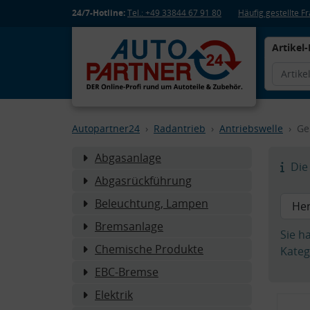
24/7-Hotline:
Tel.: +49 33844 67 91 80
Häufig gestellte 
Artikel-
Autopartner24
Radantrieb
Antriebswelle
Ge
Abgasanlage
Die 
Abgasrückführung
Beleuchtung, Lampen
Bremsanlage
Sie h
Chemische Produkte
Kateg
EBC-Bremse
Elektrik