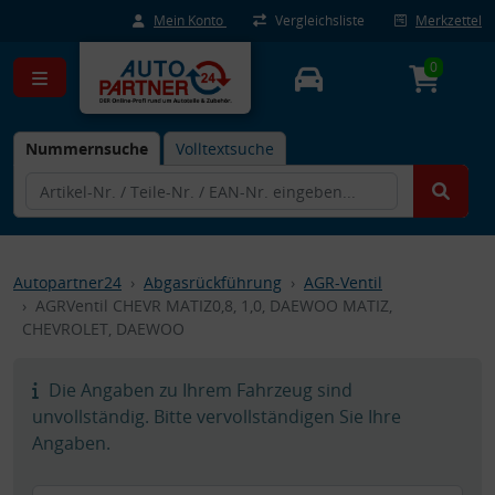
Mein Konto
Vergleichsliste
Merkzettel
0
Nummernsuche
Volltextsuche
Autopartner24
Abgasrückführung
AGR-Ventil
AGRVentil CHEVR MATIZ0,8, 1,0, DAEWOO MATIZ,
CHEVROLET, DAEWOO
Die Angaben zu Ihrem Fahrzeug sind
unvollständig. Bitte vervollständigen Sie Ihre
Angaben.