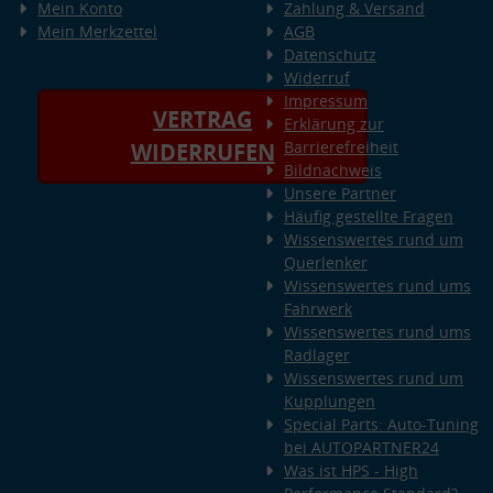
Mein Konto
Zahlung & Versand
Mein Merkzettel
AGB
Datenschutz
Widerruf
Impressum
VERTRAG
Erklärung zur
Barrierefreiheit
WIDERRUFEN
Bildnachweis
Unsere Partner
Häufig gestellte Fragen
Wissenswertes rund um
Querlenker
Wissenswertes rund ums
Fahrwerk
Wissenswertes rund ums
Radlager
Wissenswertes rund um
Kupplungen
Special Parts: Auto-Tuning
bei AUTOPARTNER24
Was ist HPS - High