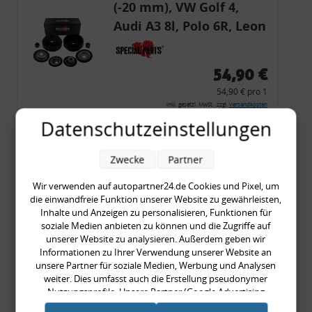
(-20 mm), VW Golf 4,
Audi A3 8l, Polo 6R, Leon
54,90 €
54,90 € pro 1
inkl. gesetzl. MwSt., zzgl.
Versandkosten
Datenschutzeinstellungen
Merkzettel
Zum Artikel
Zwecke
Partner
Wir verwenden auf autopartner24.de Cookies und Pixel, um
die einwandfreie Funktion unserer Website zu gewährleisten,
Rückleuchtenband mit
Inhalte und Anzeigen zu personalisieren, Funktionen für
soziale Medien anbieten zu können und die Zugriffe auf
Blinker, rot, US-Ecken,
unserer Website zu analysieren. Außerdem geben wir
Audi 80 Cabrio, Typ 89,
Informationen zu Ihrer Verwendung unserer Website an
unsere Partner für soziale Medien, Werbung und Analysen
OE-Nr.: 8G0945225 +
weiter. Dies umfasst auch die Erstellung pseudonymer
8G0945225C
Nutzungsprofile. Unsere Partner (Google Advertising
999,99 €
Products) führen diese Informationen möglicherweise mit