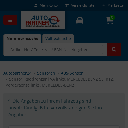
Mein Konto
Vergleichsliste
Merkzettel
0
Nummernsuche
Volltextsuche
Autopartner24
Sensoren
ABS-Sensor
Sensor, Raddrehzahl VA links, MERCEDESBENZ SL (R12,
Vorderachse links, MERCEDES-BENZ
Die Angaben zu Ihrem Fahrzeug sind
unvollständig. Bitte vervollständigen Sie Ihre
Angaben.