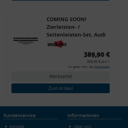
Endgeräteeigenschaften zur Identifikation aktiv abfragen
COMING SOON!
Zierleisten- /
Seitenleisten-Set, Audi
80 Cabrio, Coupe, S2, (6x
Zierleiste, 2x Kappe,
389,90 €
Clipse,
389,90 € pro 1
Montagewerkzeug)
inkl. gesetzl. MwSt., zzgl.
Versandkosten
Merkzettel
Zum Artikel
Kundenservice
Informationen
Kontakt
Über uns