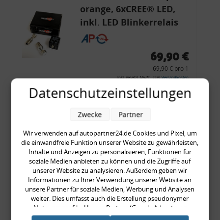
orange, 6xCREE® LED,
inkl. LED Blinkerrelais
CF 14
69,90 €
69,90 € pro 1
inkl. gesetzl. MwSt., zzgl.
Versandkosten
Datenschutzeinstellungen
Merkzettel
Zum Artikel
Zwecke
Partner
Wir verwenden auf autopartner24.de Cookies und Pixel, um
die einwandfreie Funktion unserer Website zu gewährleisten,
Inhalte und Anzeigen zu personalisieren, Funktionen für
Rückleuchtenband mit
soziale Medien anbieten zu können und die Zugriffe auf
Blinker, rot, US-Ecken,
unserer Website zu analysieren. Außerdem geben wir
Informationen zu Ihrer Verwendung unserer Website an
Audi 80 Cabrio, Typ 89,
unsere Partner für soziale Medien, Werbung und Analysen
OE-Nr.: 8G0945225 +
weiter. Dies umfasst auch die Erstellung pseudonymer
8G0945225C
Nutzungsprofile. Unsere Partner (Google Advertising
999,99 €
Products) führen diese Informationen möglicherweise mit