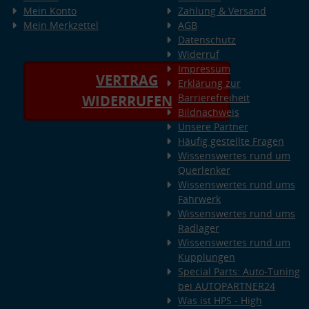
Mein Konto
Zahlung & Versand
Mein Merkzettel
AGB
Datenschutz
Widerruf
Impressum
VERTRAG
Erklärung zur
Barrierefreiheit
WIDERRUFEN
Bildnachweis
Unsere Partner
Häufig gestellte Fragen
Wissenswertes rund um
Querlenker
Wissenswertes rund ums
Fahrwerk
Wissenswertes rund ums
Radlager
Wissenswertes rund um
Kupplungen
Special Parts: Auto-Tuning
bei AUTOPARTNER24
Was ist HPS - High