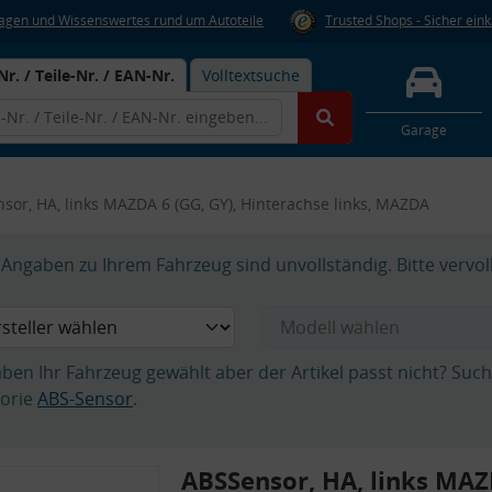
Fragen und Wissenswertes rund um Autoteile
Trusted Shops - Sicher ein
Nr. / Teile-Nr. / EAN-Nr.
Volltextsuche
Garage
sor, HA, links MAZDA 6 (GG, GY), Hinterachse links, MAZDA
Angaben zu Ihrem Fahrzeug sind unvollständig. Bitte vervol
aben Ihr Fahrzeug gewählt aber der Artikel passt nicht? Suc
orie
ABS-Sensor
.
ABSSensor, HA, links MAZ