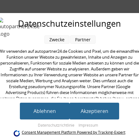
seite:
Hinterachse links
Datenschutzeinstellungen
 [mm]:
1220 mm
Zwecke
Partner
Wir verwenden auf autopartner24.de Cookies und Pixel, um die einwandfrei
Funktion unserer Website zu gewährleisten, Inhalte und Anzeigen zu
en kauften auch
personalisieren, Funktionen für soziale Medien anbieten zu können und die
Zugriffe auf unserer Website zu analysieren. Außerdem geben wir
Informationen zu Ihrer Verwendung unserer Website an unsere Partner für
soziale Medien, Werbung und Analysen weiter. Dies umfasst auch die
Erstellung pseudonymer Nutzungsprofile. Unsere Partner (Google
Advertising Products) führen diese Informationen möglicherweise mit
weiteren Daten zusammen, die Sie ihnen bereitgestellt haben (bspw. anhan
eines persönlichen Accounts) oder welche sie im Rahmen Ihrer Nutzung der
Dienste gesammelt haben (bspw. Nutzungsdaten anderer Geräte). Ihre
Ablehnen
Akzeptieren
Einwilligung zur Nutzung von Cookies und Pixeln können Sie jederzeit
widerrufen, indem Sie auf den Datenschutz-Button links unten klicken und
Datenschutzrichtlinie
Impressum
dort die entsprechenden Anpassungen vornehmen.
Consent Management Platform Powered by Tracking-Expert
LED-Blinker-
Rückleuchtenband
Rückle