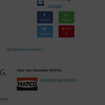
anfragen
Teilen
Teilen
Pin
Tweet
it
Vergleichsnummern
G,
Über den Hersteller MAPCO
Alle Artikel von MAPCO
 Länge