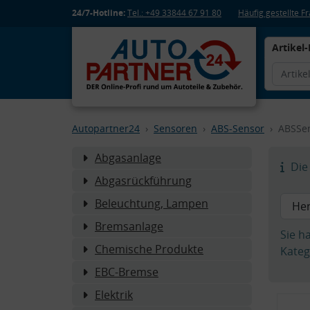
24/7-Hotline:
Tel.: +49 33844 67 91 80
Häufig gestellte 
Artikel-
Autopartner24
Sensoren
ABS-Sensor
ABSSen
Abgasanlage
Die 
Abgasrückführung
Beleuchtung, Lampen
Bremsanlage
Sie h
Chemische Produkte
Kateg
EBC-Bremse
Elektrik