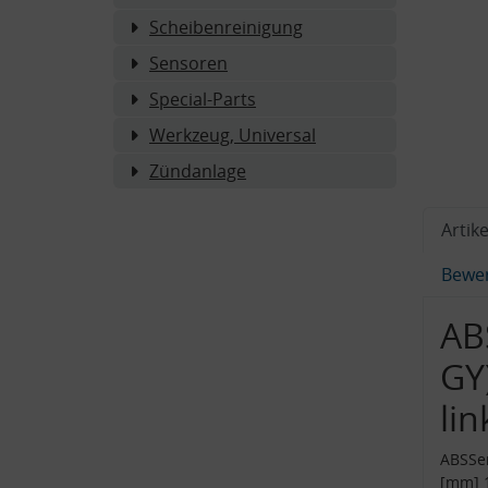
Scheibenreinigung
Sensoren
Special-Parts
Werkzeug, Universal
Zündanlage
Artike
Bewe
AB
GY
lin
ABSSen
[mm] 