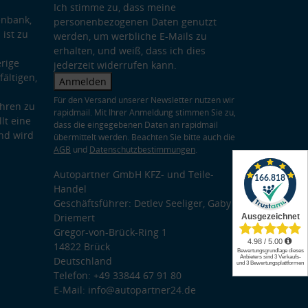
Ich stimme zu, dass meine
enbank,
personenbezogenen Daten genutzt
 ist zu
werden, um werbliche E-Mails zu
erhalten, und weiß, dass ich dies
rige
jederzeit widerrufen kann.
ältigen,
Anmelden
Für den Versand unserer Newsletter nutzen wir
hren zu
rapidmail. Mit Ihrer Anmeldung stimmen Sie zu,
lt eine
dass die eingegebenen Daten an rapidmail
nd wird
übermittelt werden. Beachten Sie bitte auch die
AGB
und
Datenschutzbestimmungen
.
Autopartner GmbH KFZ- und Teile-
Handel
Geschäftsführer: Detlev Seeliger, Gaby
Driemert
Gregor-von-Brück-Ring 1
14822 Brück
Deutschland
Telefon: +49 33844 67 91 80
E-Mail: info@autopartner24.de