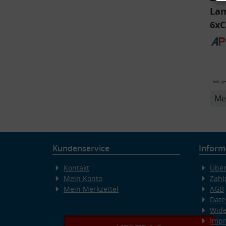
Lam
6xC
ink
Bli
14
inkl. g
v
Me
Kundenservice
Inform
Kontakt
Über
Mein Konto
Zahl
Mein Merkzettel
AGB
Date
Wide
Imp