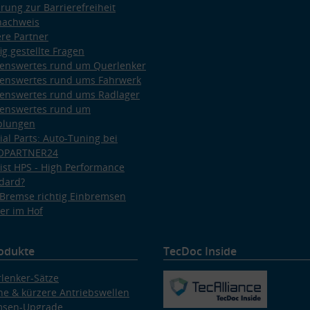
ärung zur Barrierefreiheit
nachweis
re Partner
ig gestellte Fragen
enswertes rund um Querlenker
enswertes rund ums Fahrwerk
enswertes rund ums Radlager
enswertes rund um
plungen
ial Parts: Auto-Tuning bei
OPARTNER24
ist HPS - High Performance
dard?
Bremse richtig Einbremsen
er im Hof
odukte
TecDoc Inside
lenker-Sätze
e & kürzere Antriebswellen
msen-Upgrade