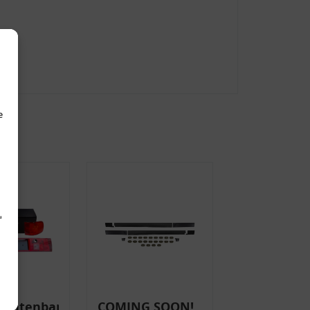
e
d
uchtenband
COMING SOON!