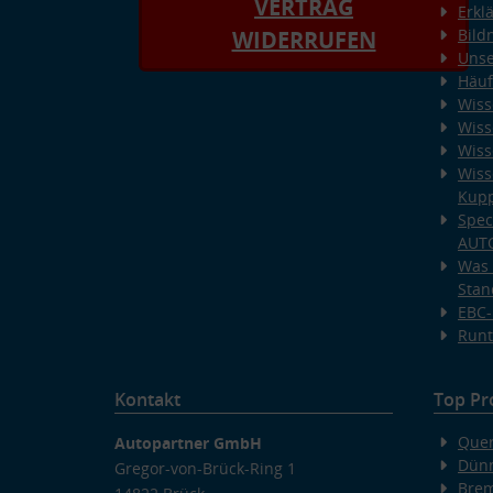
VERTRAG
Erkl
Bild
WIDERRUFEN
Unse
Häuf
Wiss
Wiss
Wiss
Wiss
Kup
Spec
AUT
Was 
Stan
EBC-
Runt
Kontakt
Top Pr
Quer
Autopartner GmbH
Dünn
Gregor-von-Brück-Ring 1
Bre