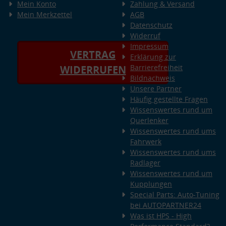
Mein Konto
Zahlung & Versand
Mein Merkzettel
AGB
Datenschutz
Widerruf
Impressum
VERTRAG
Erklärung zur
Barrierefreiheit
WIDERRUFEN
Bildnachweis
Unsere Partner
Häufig gestellte Fragen
Wissenswertes rund um
Querlenker
Wissenswertes rund ums
Fahrwerk
Wissenswertes rund ums
Radlager
Wissenswertes rund um
Kupplungen
Special Parts: Auto-Tuning
bei AUTOPARTNER24
Was ist HPS - High