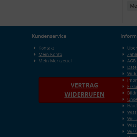
Me
Kundenservice
Inform
Kontakt
Über
Mein Konto
Zahl
Mein Merkzettel
AGB
Date
Wide
Imp
VERTRAG
Erkl
Bild
WIDERRUFEN
Unse
Häuf
Wiss
Wiss
Wiss
Wiss