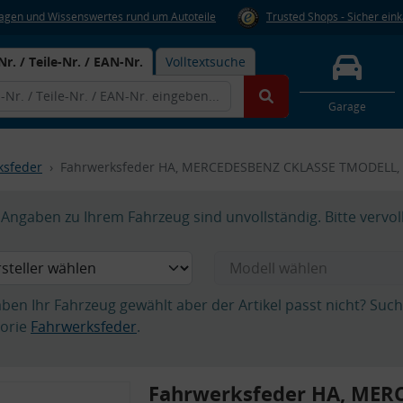
Fragen und Wissenswertes rund um Autoteile
Trusted Shops - Sicher ein
Nr. / Teile-Nr. / EAN-Nr.
Volltextsuche
Garage
ksfeder
Fahrwerksfeder HA, MERCEDESBENZ CKLASSE TMODELL, 
Angaben zu Ihrem Fahrzeug sind unvollständig. Bitte vervol
aben Ihr Fahrzeug gewählt aber der Artikel passt nicht? Suc
orie
Fahrwerksfeder
.
Fahrwerksfeder HA, MER