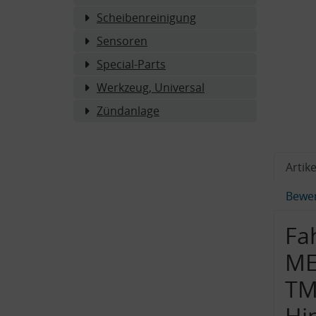
Scheibenreinigung
Sensoren
Special-Parts
Werkzeug, Universal
Zündanlage
Artike
Bewe
Fa
ME
TM
Hi