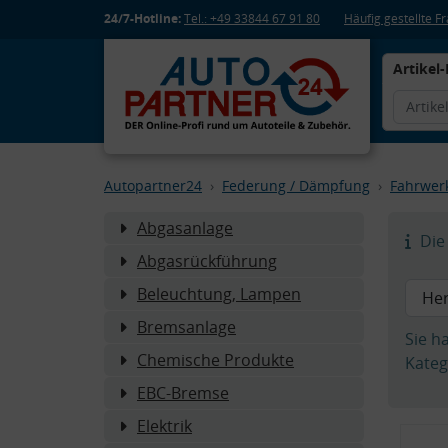
24/7-Hotline:
Tel.: +49 33844 67 91 80
Häufig gestellte 
Artikel-
Autopartner24
Federung / Dämpfung
Fahrwer
Abgasanlage
Die 
Abgasrückführung
Beleuchtung, Lampen
Bremsanlage
Sie h
Chemische Produkte
Kateg
EBC-Bremse
Elektrik