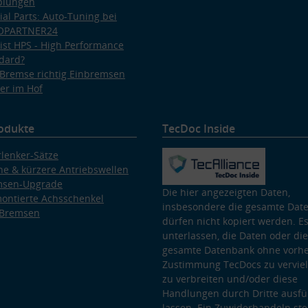
plungen
ial Parts: Auto-Tuning bei
OPARTNER24
ist HPS - High Performance
dard?
Bremse richtig Einbremsen
er im Hof
odukte
TecDoc Inside
lenker-Sätze
e & kürzere Antriebswellen
msen-Upgrade
Die hier angezeigten Daten,
ontierte Achsschenkel
insbesondere die gesamte Dat
 Bremsen
dürfen nicht kopiert werden. Es
unterlassen, die Daten oder die
gesamte Datenbank ohne vorhe
Zustimmung TecDocs zu vervielf
zu verbreiten und/oder diese
Handlungen durch Dritte ausfü
lassen. Ein Zuwiderhandeln stel