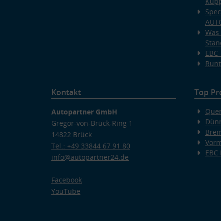
Kup
Spec
AUT
Was 
Stan
EBC-
Runt
Kontakt
Top Pr
Quer
Autopartner GmbH
Dünn
Gregor-von-Brück-Ring 1
Bre
14822 Brück
Vorm
Tel.: +49 33844 67 91 80
EBC
info@autopartner24.de
Facebook
YouTube