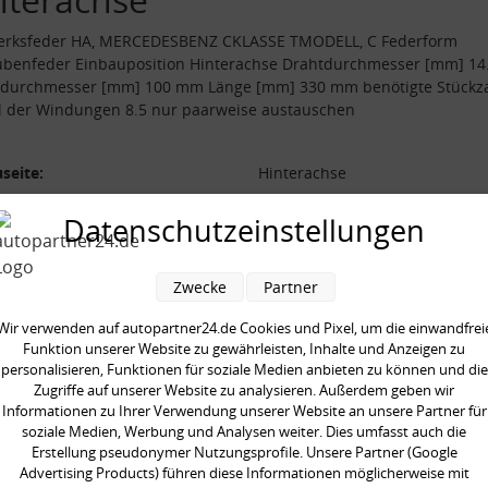
erksfeder HA, MERCEDESBENZ CKLASSE TMODELL, C Federform
ubenfeder Einbauposition Hinterachse Drahtdurchmesser [mm] 1
durchmesser [mm] 100 mm Länge [mm] 330 mm benötigte Stückza
l der Windungen 8.5 nur paarweise austauschen
seite:
Hinterachse
form:
Schraubenfeder
Datenschutzeinstellungen
l der Windungen:
8.5
durchmesser [mm]:
100 mm
Zwecke
Partner
durchmesser [mm]:
14.3 mm
Wir verwenden auf autopartner24.de Cookies und Pixel, um die einwandfrei
 [mm]:
330 mm
Funktion unserer Website zu gewährleisten, Inhalte und Anzeigen zu
aarweise austauschen:
personalisieren, Funktionen für soziale Medien anbieten zu können und die
gte Stückzahl:
2
Zugriffe auf unserer Website zu analysieren. Außerdem geben wir
Informationen zu Ihrer Verwendung unserer Website an unsere Partner für
soziale Medien, Werbung und Analysen weiter. Dies umfasst auch die
Erstellung pseudonymer Nutzungsprofile. Unsere Partner (Google
Advertising Products) führen diese Informationen möglicherweise mit