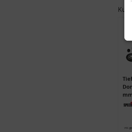
Kund
Tie
Dom
v
mm)
Aud
6R,
inkl. g