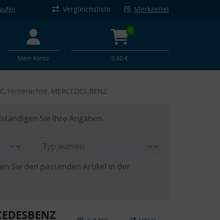
Vergleichsliste
Merkzettel
kaufen
0
Mein Konto
0,00 €
C, Hinterachse, MERCEDES-BENZ
lständigen Sie Ihre Angaben.
hen Sie den passenden Artikel in der
CEDESBENZ