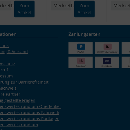
rkzettel
Zum
Merkzettel
Zum
Merkzet
Artikel
Artikel
ationen
Zahlungsarten
 uns
ung & Versand
nschutz
rruf
ressum
ärung zur Barrierefreiheit
nachweis
re Partner
ig gestellte Fragen
enswertes rund um Querlenker
enswertes rund ums Fahrwerk
enswertes rund ums Radlager
enswertes rund um