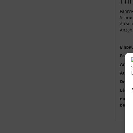
Fahrw
Schra
Außen
Anzah
Einbau
Feder
Anzah
Außen
Draht
Länge
nur p
benöti