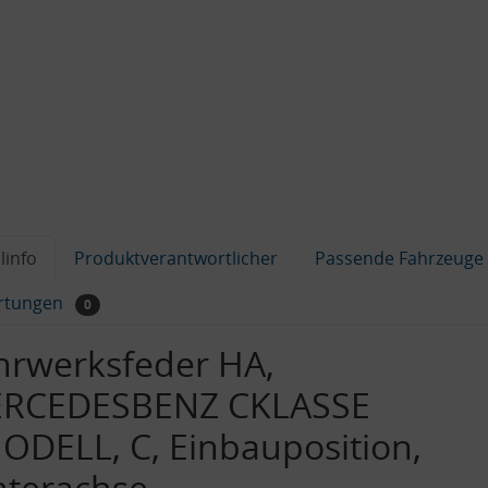
linfo
Produktverantwortlicher
Passende Fahrzeuge
rtungen
0
hrwerksfeder HA,
RCEDESBENZ CKLASSE
ODELL, C, Einbauposition,
nterachse