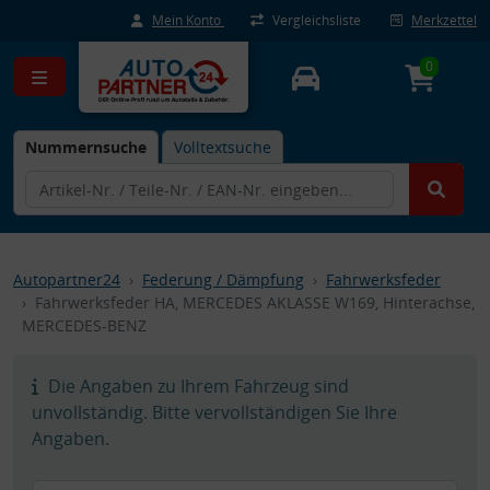
Mein Konto
Vergleichsliste
Merkzettel
0
Nummernsuche
Volltextsuche
Autopartner24
Federung / Dämpfung
Fahrwerksfeder
Fahrwerksfeder HA, MERCEDES AKLASSE W169, Hinterachse,
MERCEDES-BENZ
Die Angaben zu Ihrem Fahrzeug sind
unvollständig. Bitte vervollständigen Sie Ihre
Angaben.