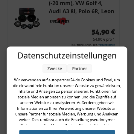
(-20 mm), VW Golf 4,
Audi A3 8l, Polo 6R, Leon
54,90 €
54,90 € pro 1
inkl. gesetzl. MwSt., zzgl.
Versandkosten
Datenschutzeinstellungen
Merkzettel
Zum Artikel
Zwecke
Partner
Wir verwenden auf autopartner24.de Cookies und Pixel, um
die einwandfreie Funktion unserer Website zu gewährleisten,
Rückleuchtenband mit
Inhalte und Anzeigen zu personalisieren, Funktionen für
soziale Medien anbieten zu können und die Zugriffe auf
Blinker, rot, US-Ecken,
unserer Website zu analysieren. Außerdem geben wir
Audi 80 Cabrio, Typ 89,
Informationen zu Ihrer Verwendung unserer Website an
unsere Partner für soziale Medien, Werbung und Analysen
OE-Nr.: 8G0945225 +
weiter. Dies umfasst auch die Erstellung pseudonymer
8G0945225C
Nutzungsprofile. Unsere Partner (Google Advertising
999,99 €
Products) führen diese Informationen möglicherweise mit