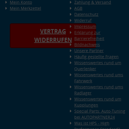
Mein Konto
Zahlung & Versand
Mein Merkzettel
AGB
Datenschutz
Widerruf
Impressum
VERTRAG
Erklärung zur
Barrierefreiheit
WIDERRUFEN
Bildnachweis
Unsere Partner
Häufig gestellte Fragen
Wissenswertes rund um
Querlenker
Wissenswertes rund ums
Fahrwerk
Wissenswertes rund ums
Radlager
Wissenswertes rund um
Kupplungen
Special Parts: Auto-Tuning
bei AUTOPARTNER24
Was ist HPS - High