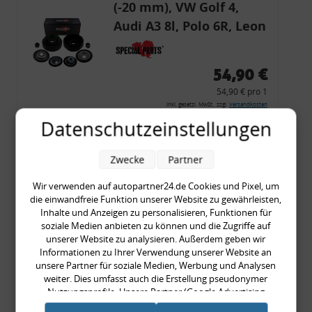
(-20 mm), VW Golf 4,
Audi A3 8l, Polo 6R, Leon
54,90 €
54,90 € pro 1
inkl. gesetzl. MwSt., zzgl.
Versandkosten
Datenschutzeinstellungen
Merkzettel
Zum Artikel
Zwecke
Partner
Wir verwenden auf autopartner24.de Cookies und Pixel, um
die einwandfreie Funktion unserer Website zu gewährleisten,
Rückleuchtenband mit
Inhalte und Anzeigen zu personalisieren, Funktionen für
soziale Medien anbieten zu können und die Zugriffe auf
Blinker, rot, US-Ecken,
unserer Website zu analysieren. Außerdem geben wir
Audi 80 Cabrio, Typ 89,
Informationen zu Ihrer Verwendung unserer Website an
unsere Partner für soziale Medien, Werbung und Analysen
OE-Nr.: 8G0945225 +
weiter. Dies umfasst auch die Erstellung pseudonymer
8G0945225C
Nutzungsprofile. Unsere Partner (Google Advertising
999,99 €
Products) führen diese Informationen möglicherweise mit