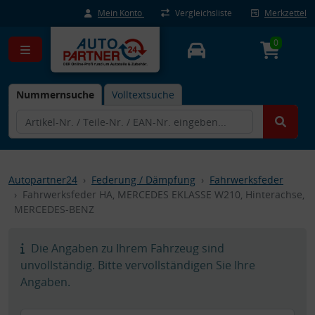
Mein Konto
Vergleichsliste
Merkzettel
0
Nummernsuche
Volltextsuche
Autopartner24
Federung / Dämpfung
Fahrwerksfeder
Fahrwerksfeder HA, MERCEDES EKLASSE W210, Hinterachse,
MERCEDES-BENZ
Die Angaben zu Ihrem Fahrzeug sind
unvollständig. Bitte vervollständigen Sie Ihre
Angaben.