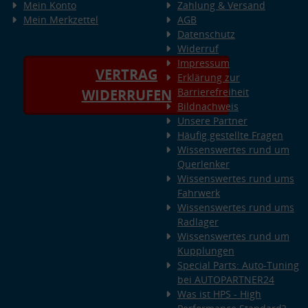
Mein Konto
Zahlung & Versand
Mein Merkzettel
AGB
Datenschutz
Widerruf
Impressum
VERTRAG
Erklärung zur
Barrierefreiheit
WIDERRUFEN
Bildnachweis
Unsere Partner
Häufig gestellte Fragen
Wissenswertes rund um
Querlenker
Wissenswertes rund ums
Fahrwerk
Wissenswertes rund ums
Radlager
Wissenswertes rund um
Kupplungen
Special Parts: Auto-Tuning
bei AUTOPARTNER24
Was ist HPS - High