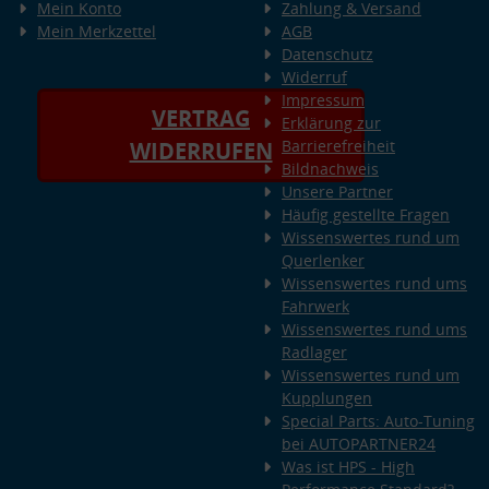
Mein Konto
Zahlung & Versand
Mein Merkzettel
AGB
Datenschutz
Widerruf
Impressum
VERTRAG
Erklärung zur
Barrierefreiheit
WIDERRUFEN
Bildnachweis
Unsere Partner
Häufig gestellte Fragen
Wissenswertes rund um
Querlenker
Wissenswertes rund ums
Fahrwerk
Wissenswertes rund ums
Radlager
Wissenswertes rund um
Kupplungen
Special Parts: Auto-Tuning
bei AUTOPARTNER24
Was ist HPS - High