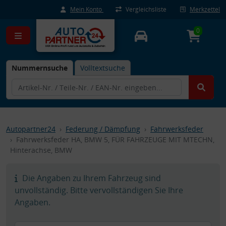
Mein Konto
Vergleichsliste
Merkzettel
0
Nummernsuche
Volltextsuche
Autopartner24
Federung / Dämpfung
Fahrwerksfeder
Fahrwerksfeder HA, BMW 5, FÜR FAHRZEUGE MIT MTECHN,
Hinterachse, BMW
Die Angaben zu Ihrem Fahrzeug sind
unvollständig. Bitte vervollständigen Sie Ihre
Angaben.