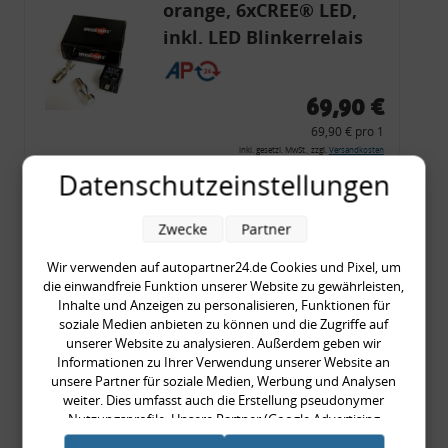
orange, 6xCREE® LED,
inkl. LED Blinkerrelais
CF 14
69,90 €
69,90 € pro 1
inkl. gesetzl. MwSt., zzgl.
Versandkosten
Datenschutzeinstellungen
Merkzettel
Zum Artikel
Zwecke
Partner
Wir verwenden auf autopartner24.de Cookies und Pixel, um
die einwandfreie Funktion unserer Website zu gewährleisten,
Rückleuchtenband mit
Inhalte und Anzeigen zu personalisieren, Funktionen für
soziale Medien anbieten zu können und die Zugriffe auf
Blinker, rot, US-Ecken,
unserer Website zu analysieren. Außerdem geben wir
Audi 80 Cabrio, Typ 89,
Informationen zu Ihrer Verwendung unserer Website an
unsere Partner für soziale Medien, Werbung und Analysen
OE-Nr.: 8G0945225 +
weiter. Dies umfasst auch die Erstellung pseudonymer
8G0945225C
Nutzungsprofile. Unsere Partner (Google Advertising
999,99 €
Products) führen diese Informationen möglicherweise mit