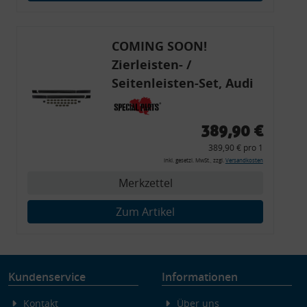
Endgeräteeigenschaften zur Identifikation aktiv abfragen
COMING SOON!
Zierleisten- /
Seitenleisten-Set, Audi
80 Cabrio, Coupe, S2, (6x
Zierleiste, 2x Kappe,
389,90 €
Clipse,
389,90 € pro 1
Montagewerkzeug)
inkl. gesetzl. MwSt., zzgl.
Versandkosten
Merkzettel
Zum Artikel
Kundenservice
Informationen
Kontakt
Über uns