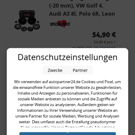
(-20 mm), VW Golf 4,
Audi A3 8l, Polo 6R, Leon
54,90 €
54,90 € pro 1
inkl. gesetzl. MwSt., zzgl.
Versandkosten
Datenschutzeinstellungen
Merkzettel
Zum Artikel
Zwecke
Partner
Wir verwenden auf autopartner24.de Cookies und Pixel, um
die einwandfreie Funktion unserer Website zu gewährleisten,
Inhalte und Anzeigen zu personalisieren, Funktionen für
Rückleuchtenband mit
soziale Medien anbieten zu können und die Zugriffe auf
Blinker, rot, US-Ecken,
unserer Website zu analysieren. Außerdem geben wir
Informationen zu Ihrer Verwendung unserer Website an
Audi 80 Cabrio, Typ 89,
unsere Partner für soziale Medien, Werbung und Analysen
OE-Nr.: 8G0945225 +
weiter. Dies umfasst auch die Erstellung pseudonymer
8G0945225C
Nutzungsprofile. Unsere Partner (Google Advertising
999,99 €
Products) führen diese Informationen möglicherweise mit