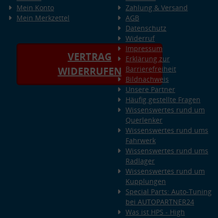
Mein Konto
Zahlung & Versand
Mein Merkzettel
AGB
Datenschutz
Widerruf
Impressum
VERTRAG
Erklärung zur
Barrierefreiheit
WIDERRUFEN
Bildnachweis
Unsere Partner
Häufig gestellte Fragen
Wissenswertes rund um
Querlenker
Wissenswertes rund ums
Fahrwerk
Wissenswertes rund ums
Radlager
Wissenswertes rund um
Kupplungen
Special Parts: Auto-Tuning
bei AUTOPARTNER24
Was ist HPS - High