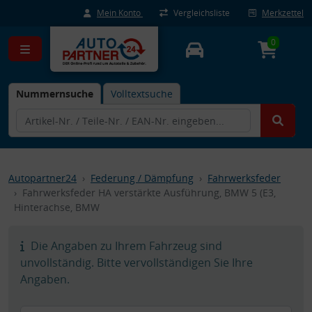
Mein Konto
Vergleichsliste
Merkzettel
0
Nummernsuche
Volltextsuche
Autopartner24
Federung / Dämpfung
Fahrwerksfeder
Fahrwerksfeder HA verstärkte Ausführung, BMW 5 (E3,
Hinterachse, BMW
Die Angaben zu Ihrem Fahrzeug sind
unvollständig. Bitte vervollständigen Sie Ihre
Angaben.