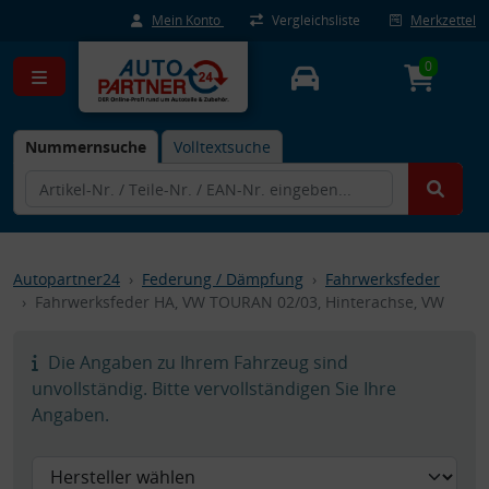
Mein Konto
Vergleichsliste
Merkzettel
0
Nummernsuche
Volltextsuche
Autopartner24
Federung / Dämpfung
Fahrwerksfeder
Fahrwerksfeder HA, VW TOURAN 02/03, Hinterachse, VW
Die Angaben zu Ihrem Fahrzeug sind
unvollständig. Bitte vervollständigen Sie Ihre
Angaben.