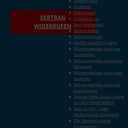
Datenschutz
Widerruf
Impressum
VERTRAG
Erklärung zur
Barrierefreiheit
WIDERRUFEN
Bildnachweis
Unsere Partner
Häufig gestellte Fragen
Wissenswertes rund um
Querlenker
Wissenswertes rund ums
Fahrwerk
Wissenswertes rund ums
Radlager
Wissenswertes rund um
Kupplungen
Special Parts: Auto-Tuning
bei AUTOPARTNER24
Was ist HPS - High
Performance Standard?
EBC-Bremse richtig
Einbremsen