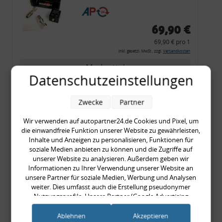
CF 14
69,90 €
69,90 € pro 1
inkl. gesetzl. MwSt., zzgl.
Versandkosten
Merkzettel
Datenschutzeinstellungen
Zum Artikel
Zwecke
Partner
Wir verwenden auf autopartner24.de Cookies und Pixel, um
Rückleuchtenband mit
die einwandfreie Funktion unserer Website zu gewährleisten,
Inhalte und Anzeigen zu personalisieren, Funktionen für
Blinker, rot, US-Ecken,
soziale Medien anbieten zu können und die Zugriffe auf
Audi 80 Cabrio, Typ 89,
unserer Website zu analysieren. Außerdem geben wir
OE-Nr.: 8G0945225 +
Informationen zu Ihrer Verwendung unserer Website an
unsere Partner für soziale Medien, Werbung und Analysen
8G0945225C
weiter. Dies umfasst auch die Erstellung pseudonymer
999,99 €
Nutzungsprofile. Unsere Partner (Google Advertising
999,99 € pro 1
Products) führen diese Informationen möglicherweise mit
inkl. gesetzl. MwSt., zzgl.
Versandkosten
weiteren Daten zusammen, die Sie ihnen bereitgestellt haben
Ablehnen
Akzeptieren