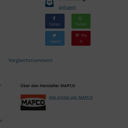
anfragen
Teilen
Teilen
Pin
Tweet
it
Vergleichsnummern
T
Über den Hersteller MAPCO
Alle Artikel von MAPCO
er