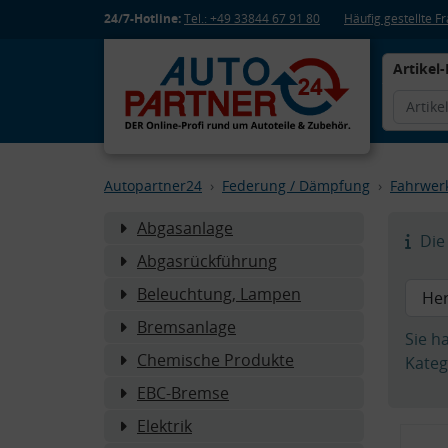
24/7-Hotline:
Tel.: +49 33844 67 91 80
Häufig gestellte 
Artikel-
Autopartner24
Federung / Dämpfung
Fahrwer
Abgasanlage
Die 
Abgasrückführung
Beleuchtung, Lampen
Bremsanlage
Sie h
Chemische Produkte
Kateg
EBC-Bremse
Elektrik