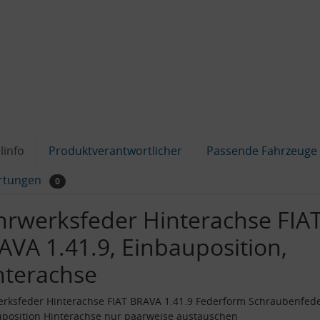
linfo
Produktverantwortlicher
Passende Fahrzeuge
rtungen
0
hrwerksfeder Hinterachse FIA
AVA 1.41.9, Einbauposition,
nterachse
rksfeder Hinterachse FIAT BRAVA 1.41.9 Federform Schraubenfed
position Hinterachse nur paarweise austauschen