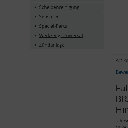
Scheibenreinigung
Sensoren
Special-Parts
Werkzeug, Universal
Zündanlage
Artike
Bewe
Fa
BR
Hi
Fahrwe
Einbau