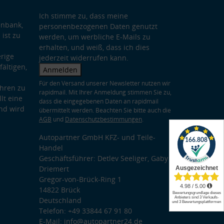
Ich stimme zu, dass meine
enbank,
personenbezogenen Daten genutzt
 ist zu
werden, um werbliche E-Mails zu
erhalten, und weiß, dass ich dies
rige
jederzeit widerrufen kann.
ältigen,
Anmelden
Für den Versand unserer Newsletter nutzen wir
hren zu
rapidmail. Mit Ihrer Anmeldung stimmen Sie zu,
lt eine
dass die eingegebenen Daten an rapidmail
nd wird
übermittelt werden. Beachten Sie bitte auch die
AGB
und
Datenschutzbestimmungen
.
Autopartner GmbH KFZ- und Teile-
Handel
Geschäftsführer: Detlev Seeliger, Gaby
Driemert
Gregor-von-Brück-Ring 1
14822 Brück
Deutschland
Telefon: +49 33844 67 91 80
E-Mail: info@autopartner24.de