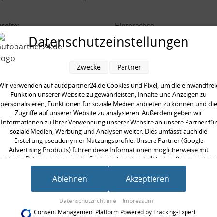
seite:
Hinterachse
Datenschutzeinstellungen
form:
Schraubenfeder
aarweise austauschen:
Zwecke
Partner
Wir verwenden auf autopartner24.de Cookies und Pixel, um die einwandfrei
Funktion unserer Website zu gewährleisten, Inhalte und Anzeigen zu
personalisieren, Funktionen für soziale Medien anbieten zu können und die
en kauften auch
Zugriffe auf unserer Website zu analysieren. Außerdem geben wir
Informationen zu Ihrer Verwendung unserer Website an unsere Partner für
soziale Medien, Werbung und Analysen weiter. Dies umfasst auch die
Erstellung pseudonymer Nutzungsprofile. Unsere Partner (Google
Advertising Products) führen diese Informationen möglicherweise mit
weiteren Daten zusammen, die Sie ihnen bereitgestellt haben (bspw. anhan
eines persönlichen Accounts) oder welche sie im Rahmen Ihrer Nutzung der
Dienste gesammelt haben (bspw. Nutzungsdaten anderer Geräte). Ihre
Ablehnen
Akzeptieren
Einwilligung zur Nutzung von Cookies und Pixeln können Sie jederzeit
widerrufen, indem Sie auf den Datenschutz-Button links unten klicken und
Datenschutzrichtlinie
Impressum
dort die entsprechenden Anpassungen vornehmen.
Consent Management Platform Powered by Tracking-Expert