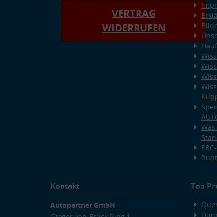
Imp
VERTRAG
Erkl
Bild
WIDERRUFEN
Unse
Häuf
Wiss
Wiss
Wiss
Wiss
Kup
Spec
AUT
Was 
Stan
EBC-
Runt
Kontakt
Top Pr
Quer
Autopartner GmbH
Dünn
Gregor-von-Brück-Ring 1