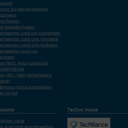
ressum
ärung zur Barrierefreiheit
nachweis
re Partner
ig gestellte Fragen
enswertes rund um Querlenker
enswertes rund ums Fahrwerk
enswertes rund ums Radlager
enswertes rund um
plungen
ial Parts: Auto-Tuning bei
OPARTNER24
ist HPS - High Performance
dard?
Bremse richtig Einbremsen
er im Hof
odukte
TecDoc Inside
lenker-Sätze
e & kürzere Antriebswellen