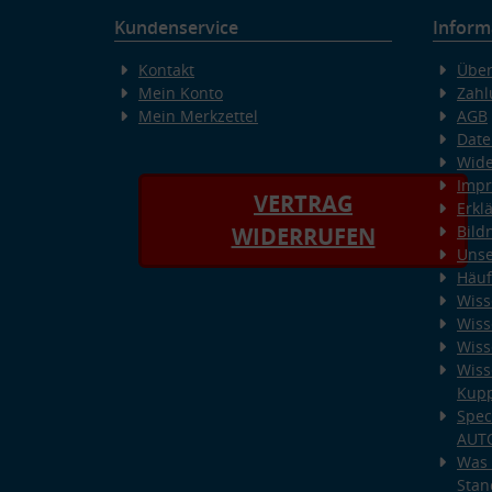
Kundenservice
Inform
Kontakt
Über
Mein Konto
Zahl
Mein Merkzettel
AGB
Date
Wide
Imp
VERTRAG
Erkl
Bild
WIDERRUFEN
Unse
Häuf
Wiss
Wiss
Wiss
Wiss
Kup
Spec
AUT
Was 
Stan