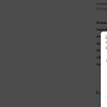
Außen
5.5 nu
Einbau
Feder
Anzah
Außen
Draht
Länge
nur p
Kund