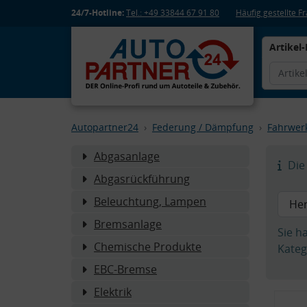
24/7-Hotline:
Tel.: +49 33844 67 91 80
Häufig gestellte 
Artikel-
Autopartner24
Federung / Dämpfung
Fahrwer
Abgasanlage
Die 
Abgasrückführung
Beleuchtung, Lampen
Bremsanlage
Sie h
Chemische Produkte
Kateg
EBC-Bremse
Elektrik