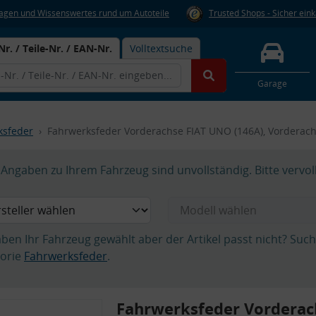
Fragen und Wissenswertes rund um Autoteile
Trusted Shops - Sicher ein
Nr. / Teile-Nr. / EAN-Nr.
Volltextsuche
Garage
ksfeder
Fahrwerksfeder Vorderachse FIAT UNO (146A), Vorderach
Angaben zu Ihrem Fahrzeug sind unvollständig. Bitte vervol
aben Ihr Fahrzeug gewählt aber der Artikel passt nicht? Suc
orie
Fahrwerksfeder
.
Fahrwerksfeder Vorderac