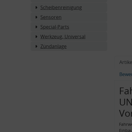
Scheibenreinigung
Sensoren
Special-Parts
Werkzeug, Universal
Zündanlage
Artike
Bewe
Fa
UN
Vo
Fahrw
Einba