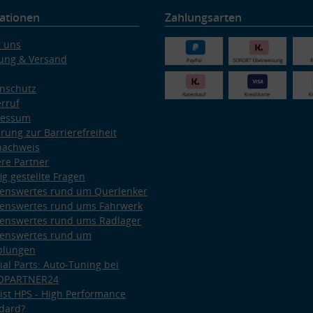
ationen
Zahlungsarten
 uns
ung & Versand
nschutz
rruf
ressum
ärung zur Barrierefreiheit
nachweis
re Partner
ig gestellte Fragen
enswertes rund um Querlenker
enswertes rund ums Fahrwerk
enswertes rund ums Radlager
enswertes rund um
plungen
ial Parts: Auto-Tuning bei
OPARTNER24
ist HPS - High Performance
dard?