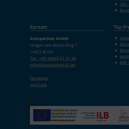
EBC-
Runt
Kontakt
Top Pr
Quer
Autopartner GmbH
Dünn
Gregor-von-Brück-Ring 1
Bre
14822 Brück
Vorm
Tel.: +49 33844 67 91 80
EBC
info@autopartner24.de
Facebook
YouTube