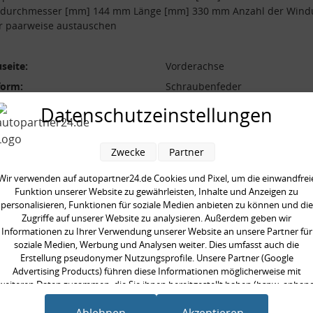
durchmesser [mm] 144 mm Länge [mm] 330 mm Anzahl der Win
r paarweise austauschen
seite:
Vorderachse
form:
Schraubenfeder
l der Windungen:
5.5
Datenschutzeinstellungen
durchmesser [mm]:
144 mm
durchmesser [mm]:
12 mm
Zwecke
Partner
 [mm]:
330 mm
Wir verwenden auf autopartner24.de Cookies und Pixel, um die einwandfrei
aarweise austauschen:
Funktion unserer Website zu gewährleisten, Inhalte und Anzeigen zu
personalisieren, Funktionen für soziale Medien anbieten zu können und die
Zugriffe auf unserer Website zu analysieren. Außerdem geben wir
Informationen zu Ihrer Verwendung unserer Website an unsere Partner für
soziale Medien, Werbung und Analysen weiter. Dies umfasst auch die
Erstellung pseudonymer Nutzungsprofile. Unsere Partner (Google
en kauften auch
Advertising Products) führen diese Informationen möglicherweise mit
weiteren Daten zusammen, die Sie ihnen bereitgestellt haben (bspw. anhan
eines persönlichen Accounts) oder welche sie im Rahmen Ihrer Nutzung der
Dienste gesammelt haben (bspw. Nutzungsdaten anderer Geräte). Ihre
Ablehnen
Akzeptieren