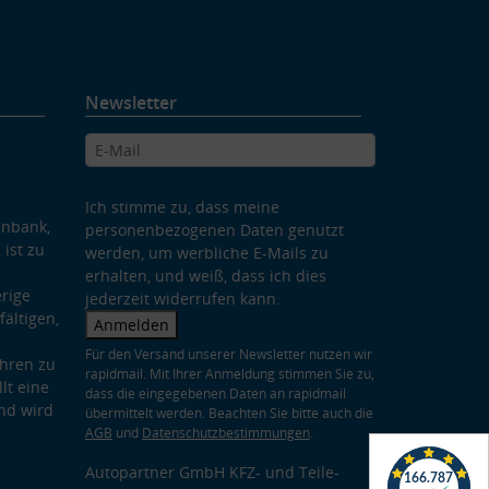
Newsletter
Ich stimme zu, dass meine
enbank,
personenbezogenen Daten genutzt
 ist zu
werden, um werbliche E-Mails zu
erhalten, und weiß, dass ich dies
rige
jederzeit widerrufen kann.
ältigen,
Anmelden
Für den Versand unserer Newsletter nutzen wir
hren zu
rapidmail. Mit Ihrer Anmeldung stimmen Sie zu,
lt eine
dass die eingegebenen Daten an rapidmail
nd wird
übermittelt werden. Beachten Sie bitte auch die
AGB
und
Datenschutzbestimmungen
.
Autopartner GmbH KFZ- und Teile-