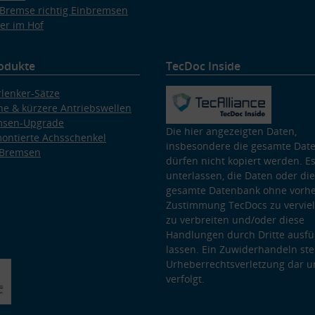
Bremse richtig Einbremsen
er im Hof
odukte
TecDoc Inside
lenker-Sätze
e & kürzere Antriebswellen
msen-Upgrade
Die hier angezeigten Daten,
ontierte Achsschenkel
insbesondere die gesamte Dat
 Bremsen
dürfen nicht kopiert werden. Es
unterlassen, die Daten oder die
gesamte Datenbank ohne vorhe
Zustimmung TecDocs zu vervielf
zu verbreiten und/oder diese
Handlungen durch Dritte ausfü
lassen. Ein Zuwiderhandeln stel
Urheberrechtsverletzung dar u
verfolgt.