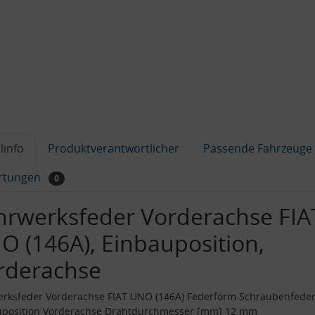
linfo
Produktverantwortlicher
Passende Fahrzeuge
rtungen
0
hrwerksfeder Vorderachse FIA
O (146A), Einbauposition,
rderachse
erksfeder Vorderachse FIAT UNO (146A) Federform Schraubenfede
uposition Vorderachse Drahtdurchmesser [mm] 12 mm