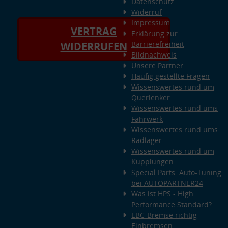
Datenschutz
Widerruf
Impressum
VERTRAG
Erklärung zur
Barrierefreiheit
WIDERRUFEN
Bildnachweis
Unsere Partner
Häufig gestellte Fragen
Wissenswertes rund um
Querlenker
Wissenswertes rund ums
Fahrwerk
Wissenswertes rund ums
Radlager
Wissenswertes rund um
Kupplungen
Special Parts: Auto-Tuning
bei AUTOPARTNER24
Was ist HPS - High
Performance Standard?
EBC-Bremse richtig
Einbremsen