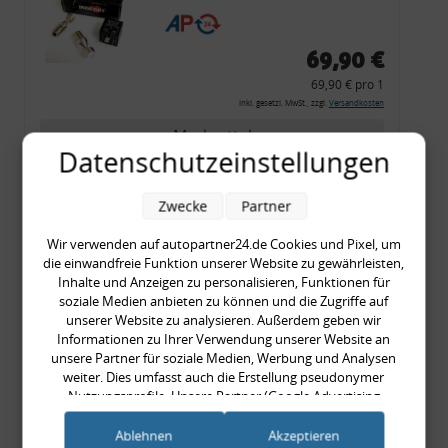
CF 14
69,90 €
69,90 € pro 1
inkl. gesetzl. MwSt., zzgl.
Versandkosten
Merkzettel
Datenschutzeinstellungen
Zum Artikel
Zwecke
Partner
Wir verwenden auf autopartner24.de Cookies und Pixel, um
Rückleuchtenband mit
die einwandfreie Funktion unserer Website zu gewährleisten,
Inhalte und Anzeigen zu personalisieren, Funktionen für
Blinker, rot, US-Ecken,
soziale Medien anbieten zu können und die Zugriffe auf
Audi 80 Cabrio, Typ 89,
unserer Website zu analysieren. Außerdem geben wir
OE-Nr.: 8G0945225 +
Informationen zu Ihrer Verwendung unserer Website an
unsere Partner für soziale Medien, Werbung und Analysen
8G0945225C
weiter. Dies umfasst auch die Erstellung pseudonymer
999,99 €
Nutzungsprofile. Unsere Partner (Google Advertising
999,99 € pro 1
Products) führen diese Informationen möglicherweise mit
inkl. gesetzl. MwSt., zzgl.
Versandkosten
weiteren Daten zusammen, die Sie ihnen bereitgestellt haben
Ablehnen
Akzeptieren