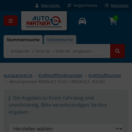
Mein Konto
Vergleichsliste
Merkzettel
0
Nummernsuche
Volltextsuche
Autopartner24
Kraftstoffförderanlage
Kraftstoffpumpe
Benzinpumpe RENAULT CLIO I, RENAULT, VOLVO
Die Angaben zu Ihrem Fahrzeug sind
unvollständig. Bitte vervollständigen Sie Ihre
Angaben.