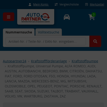
Mein Konto
Vergleichsliste
Merkzettel
0
Nummernsuche
Volltextsuche
Autopartner24
Kraftstoffförderanlage
Kraftstoffpumpe
Kraftstoffpumpe, Universal Pumpe, ALFA ROMEO, AUDI,
AUSTIN, AUTOBIANCHI, BEDFORD, BMW, CITROËN, DAIHATSU,
FIAT, FORD, FORD OTOSAN, FSO, HONDA, HYUNDAI, LADA,
LANCIA, MAZDA, MERCEDES-BENZ, MG, MITSUBISHI,
OLDSMOBILE, OPEL, PEUGEOT, PONTIAC, PORSCHE, RENAULT,
SAAB, SEAT, SKODA, SUZUKI, TALBOT, TRABANT, VAUXHALL,
VOLVO, VW, WARTBURG, ZASTAVA, ZAZ