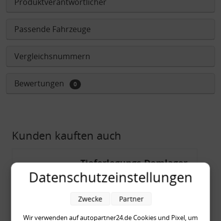
Produktverantwortlicher
Passende Fahrzeuge
Vergleichsnummern
Bewertungen
0
Kunden kauften auch
Tieferlegungs-Domlager
Datenschutzeinstellungen
(-20 mm), VW Golf 4,
Audi A3 8l, Polo 6R, Leon
Zwecke
Partner
Wir verwenden auf autopartner24.de Cookies und Pixel, um