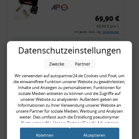
CF 14
69,90 €
69,90 € pro 1
inkl. gesetzl. MwSt., zzgl.
Versandkosten
Merkzettel
Datenschutzeinstellungen
Zum Artikel
Zwecke
Partner
Wir verwenden auf autopartner24.de Cookies und Pixel, um
Rückleuchtenband mit
die einwandfreie Funktion unserer Website zu gewährleisten,
Inhalte und Anzeigen zu personalisieren, Funktionen für
Blinker, rot, US-Ecken,
soziale Medien anbieten zu können und die Zugriffe auf
Audi 80 Cabrio, Typ 89,
unserer Website zu analysieren. Außerdem geben wir
OE-Nr.: 8G0945225 +
Informationen zu Ihrer Verwendung unserer Website an
unsere Partner für soziale Medien, Werbung und Analysen
8G0945225C
weiter. Dies umfasst auch die Erstellung pseudonymer
999,99 €
Nutzungsprofile. Unsere Partner (Google Advertising
999,99 € pro 1
Products) führen diese Informationen möglicherweise mit
inkl. gesetzl. MwSt., zzgl.
Versandkosten
weiteren Daten zusammen, die Sie ihnen bereitgestellt haben
Ablehnen
Akzeptieren