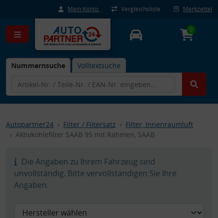
Mein Konto
Vergleichsliste
Merkzettel
0
Nummernsuche
Volltextsuche
Autopartner24
Filter / Filtersatz
Filter, Innenraumluft
Aktivkohlefilter SAAB 95 mit Rahmen, SAAB
Die Angaben zu Ihrem Fahrzeug sind
unvollständig. Bitte vervollständigen Sie Ihre
Angaben.