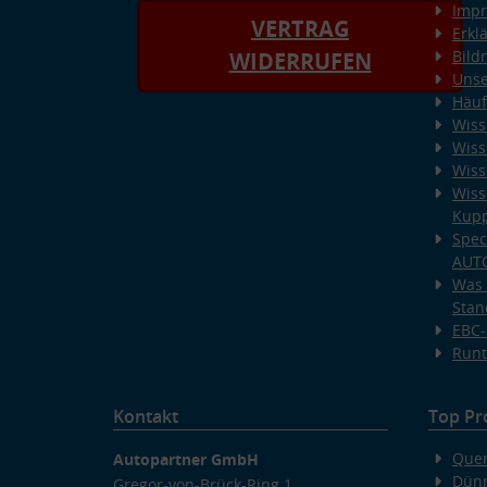
Imp
VERTRAG
Erkl
Bild
WIDERRUFEN
Unse
Häuf
Wiss
Wiss
Wiss
Wiss
Kup
Spec
AUT
Was 
Stan
EBC-
Runt
Kontakt
Top Pr
Quer
Autopartner GmbH
Dünn
Gregor-von-Brück-Ring 1