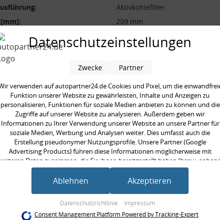
ausführung:
Aktivkohlefilter
 [mm]:
209 mm
[mm]:
34 mm
Datenschutzeinstellungen
 [mm]:
240 mm
Zwecke
Partner
Wir verwenden auf autopartner24.de Cookies und Pixel, um die einwandfrei
Funktion unserer Website zu gewährleisten, Inhalte und Anzeigen zu
personalisieren, Funktionen für soziale Medien anbieten zu können und die
en kauften auch
Zugriffe auf unserer Website zu analysieren. Außerdem geben wir
Informationen zu Ihrer Verwendung unserer Website an unsere Partner für
soziale Medien, Werbung und Analysen weiter. Dies umfasst auch die
Erstellung pseudonymer Nutzungsprofile. Unsere Partner (Google
Advertising Products) führen diese Informationen möglicherweise mit
weiteren Daten zusammen, die Sie ihnen bereitgestellt haben (bspw. anhan
eines persönlichen Accounts) oder welche sie im Rahmen Ihrer Nutzung der
Dienste gesammelt haben (bspw. Nutzungsdaten anderer Geräte). Ihre
Ablehnen
Akzeptieren
Einwilligung zur Nutzung von Cookies und Pixeln können Sie jederzeit
widerrufen, indem Sie auf den Datenschutz-Button links unten klicken und
Datenschutzrichtlinie
Impressum
dort die entsprechenden Anpassungen vornehmen.
Consent Management Platform Powered by Tracking-Expert