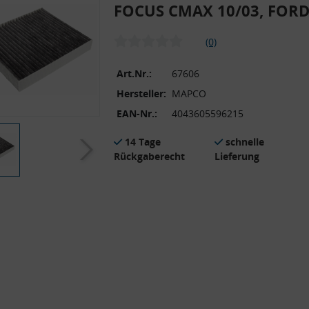
FOCUS CMAX 10/03, FOR
(0)
Art.Nr.:
67606
Hersteller:
MAPCO
EAN-Nr.:
4043605596215
14 Tage
schnelle
Rückgaberecht
Lieferung