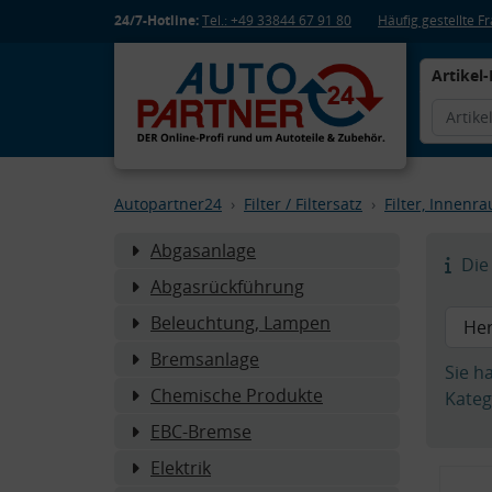
24/7-Hotline:
Tel.: +49 33844 67 91 80
Häufig gestellte 
Artikel-
Autopartner24
Filter / Filtersatz
Filter, Innenr
Abgasanlage
Die 
Abgasrückführung
Beleuchtung, Lampen
Bremsanlage
Sie h
Chemische Produkte
Kateg
EBC-Bremse
Elektrik