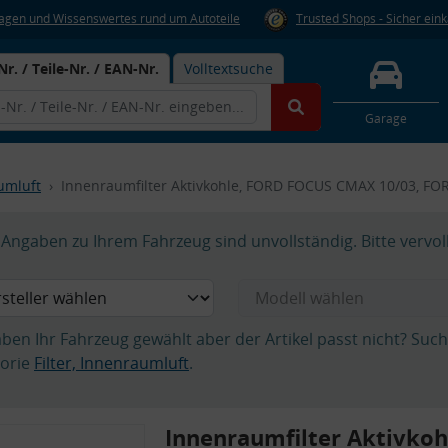
Fragen und Wissenswertes rund um Autoteile
Trusted Shops - Sicher ein
Nr. / Teile-Nr. / EAN-Nr.
Volltextsuche
Garage
aumluft
Innenraumfilter Aktivkohle, FORD FOCUS CMAX 10/03, FO
Angaben zu Ihrem Fahrzeug sind unvollständig. Bitte vervol
aben Ihr Fahrzeug gewählt aber der Artikel passt nicht? Suc
orie
Filter, Innenraumluft
.
Innenraumfilter Aktivkoh