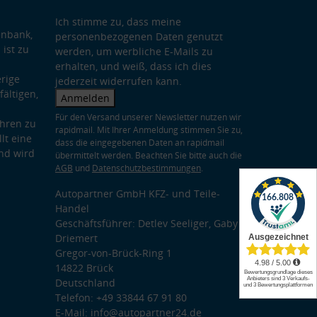
Ich stimme zu, dass meine
enbank,
personenbezogenen Daten genutzt
 ist zu
werden, um werbliche E-Mails zu
erhalten, und weiß, dass ich dies
rige
jederzeit widerrufen kann.
ältigen,
Anmelden
Für den Versand unserer Newsletter nutzen wir
hren zu
rapidmail. Mit Ihrer Anmeldung stimmen Sie zu,
lt eine
dass die eingegebenen Daten an rapidmail
nd wird
übermittelt werden. Beachten Sie bitte auch die
AGB
und
Datenschutzbestimmungen
.
Autopartner GmbH KFZ- und Teile-
Handel
Geschäftsführer: Detlev Seeliger, Gaby
Driemert
Gregor-von-Brück-Ring 1
14822 Brück
Deutschland
Telefon: +49 33844 67 91 80
E-Mail: info@autopartner24.de