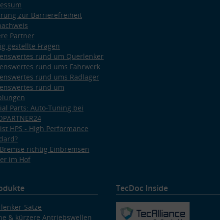
ressum
ärung zur Barrierefreiheit
nachweis
re Partner
ig gestellte Fragen
enswertes rund um Querlenker
enswertes rund ums Fahrwerk
enswertes rund ums Radlager
enswertes rund um
plungen
ial Parts: Auto-Tuning bei
OPARTNER24
ist HPS - High Performance
dard?
Bremse richtig Einbremsen
er im Hof
odukte
TecDoc Inside
lenker-Sätze
e & kürzere Antriebswellen