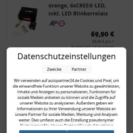
orange, 6xCREE® LED,
inkl. LED Blinkerrelais
CF 14
69,90 €
69,90 € pro 1
inkl. gesetzl. MwSt., zzgl.
Versandkosten
Datenschutzeinstellungen
Merkzettel
Zum Artikel
Zwecke
Partner
Wir verwenden auf autopartner24.de Cookies und Pixel, um
die einwandfreie Funktion unserer Website zu gewährleisten,
Inhalte und Anzeigen zu personalisieren, Funktionen für
Rückleuchtenband mit
soziale Medien anbieten zu können und die Zugriffe auf
Blinker, rot, US-Ecken,
unserer Website zu analysieren. Außerdem geben wir
Informationen zu Ihrer Verwendung unserer Website an
Audi 80 Cabrio, Typ 89,
unsere Partner für soziale Medien, Werbung und Analysen
OE-Nr.: 8G0945225 +
weiter. Dies umfasst auch die Erstellung pseudonymer
8G0945225C
Nutzungsprofile. Unsere Partner (Google Advertising
999,99 €
Products) führen diese Informationen möglicherweise mit