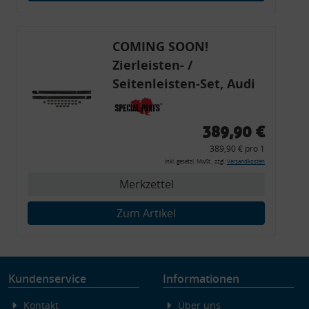
Endgeräteeigenschaften zur Identifikation aktiv abfragen
COMING SOON!
Zierleisten- /
Seitenleisten-Set, Audi
80 Cabrio, Coupe, S2, (6x
Zierleiste, 2x Kappe,
389,90 €
Clipse,
389,90 € pro 1
Montagewerkzeug)
inkl. gesetzl. MwSt., zzgl.
Versandkosten
Merkzettel
Zum Artikel
Kundenservice
Informationen
Kontakt
Über uns