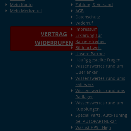
Mein Konto
Zahlung & Versand
Mein Merkzettel
AGB
Datenschutz
Widerruf
Impressum
VERTRAG
Erklärung zur
Barrierefreiheit
WIDERRUFEN
Bildnachweis
Unsere Partner
Häufig gestellte Fragen
Wissenswertes rund um
Querlenker
Wissenswertes rund ums
Fahrwerk
Wissenswertes rund ums
Radlager
Wissenswertes rund um
Kupplungen
Special Parts: Auto-Tuning
bei AUTOPARTNER24
Was ist HPS - High