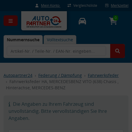
Mein Konto
Vergleichsliste
Merkzettel
0
Nummernsuche
Volltextsuche
Autopartner24
Federung / Dämpfung
Fahrwerksfeder
Fahrwerksfeder HA, MERCEDESBENZ VITO (638) Chasis ,
Hinterachse, MERCEDES-BENZ
Die Angaben zu Ihrem Fahrzeug sind
unvollständig. Bitte vervollständigen Sie Ihre
Angaben.