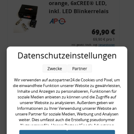
orange, 6xCREE® LED,
inkl. LED Blinkerrelais
CF 14
69,90 €
69,90 € pro 1
inkl. gesetzl. MwSt., zzgl.
Versandkosten
Datenschutzeinstellungen
Merkzettel
Zum Artikel
Zwecke
Partner
Wir verwenden auf autopartner24.de Cookies und Pixel, um
die einwandfreie Funktion unserer Website zu gewährleisten,
Rückleuchtenband mit
Inhalte und Anzeigen zu personalisieren, Funktionen für
soziale Medien anbieten zu können und die Zugriffe auf
Blinker, rot, US-Ecken,
unserer Website zu analysieren. Außerdem geben wir
Audi 80 Cabrio, Typ 89,
Informationen zu Ihrer Verwendung unserer Website an
unsere Partner für soziale Medien, Werbung und Analysen
OE-Nr.: 8G0945225 +
weiter. Dies umfasst auch die Erstellung pseudonymer
8G0945225C
Nutzungsprofile. Unsere Partner (Google Advertising
999,99 €
Products) führen diese Informationen möglicherweise mit