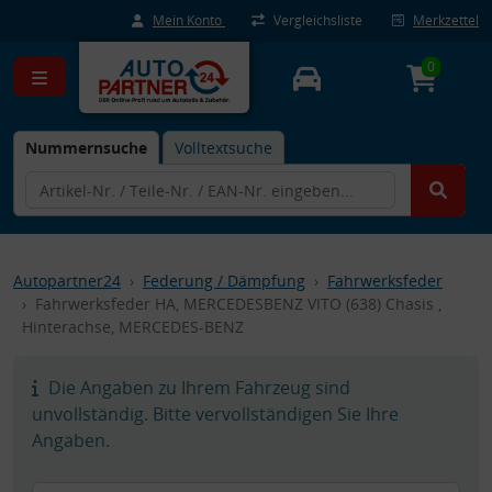
Mein Konto
Vergleichsliste
Merkzettel
0
Nummernsuche
Volltextsuche
Autopartner24
Federung / Dämpfung
Fahrwerksfeder
Fahrwerksfeder HA, MERCEDESBENZ VITO (638) Chasis ,
Hinterachse, MERCEDES-BENZ
Die Angaben zu Ihrem Fahrzeug sind
unvollständig. Bitte vervollständigen Sie Ihre
Angaben.