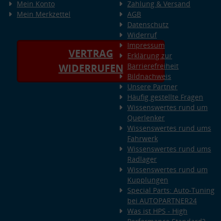
Mein Konto
Zahlung & Versand
Mein Merkzettel
AGB
Datenschutz
Widerruf
Impressum
VERTRAG
Erklärung zur
Barrierefreiheit
WIDERRUFEN
Bildnachweis
Unsere Partner
Häufig gestellte Fragen
Wissenswertes rund um
Querlenker
Wissenswertes rund ums
Fahrwerk
Wissenswertes rund ums
Radlager
Wissenswertes rund um
Kupplungen
Special Parts: Auto-Tuning
bei AUTOPARTNER24
Was ist HPS - High