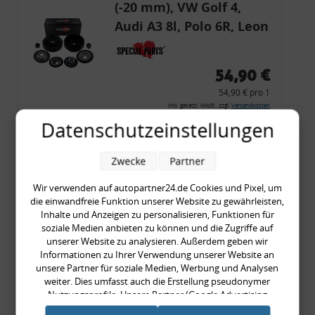
(-20 mm), VW Golf 4,
Audi A3 8l, Polo 6R, Leon
54,90 €
54,90 € pro 1
inkl. gesetzl. MwSt., zzgl.
Versandkosten
Datenschutzeinstellungen
Merkzettel
Zum Artikel
Zwecke
Partner
Wir verwenden auf autopartner24.de Cookies und Pixel, um
die einwandfreie Funktion unserer Website zu gewährleisten,
Rückleuchtenband mit
Inhalte und Anzeigen zu personalisieren, Funktionen für
soziale Medien anbieten zu können und die Zugriffe auf
Blinker, rot, US-Ecken,
unserer Website zu analysieren. Außerdem geben wir
Audi 80 Cabrio, Typ 89,
Informationen zu Ihrer Verwendung unserer Website an
unsere Partner für soziale Medien, Werbung und Analysen
OE-Nr.: 8G0945225 +
weiter. Dies umfasst auch die Erstellung pseudonymer
8G0945225C
Nutzungsprofile. Unsere Partner (Google Advertising
999,99 €
Products) führen diese Informationen möglicherweise mit