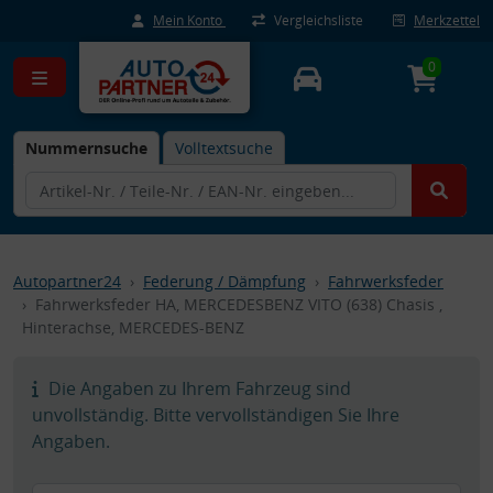
Mein Konto
Vergleichsliste
Merkzettel
0
Nummernsuche
Volltextsuche
Autopartner24
Federung / Dämpfung
Fahrwerksfeder
Fahrwerksfeder HA, MERCEDESBENZ VITO (638) Chasis ,
Hinterachse, MERCEDES-BENZ
Die Angaben zu Ihrem Fahrzeug sind
unvollständig. Bitte vervollständigen Sie Ihre
Angaben.