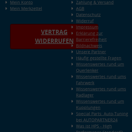
Mein Konto
Zahlung & Versand
Mein Merkzettel
AGB
Datenschutz
Widerruf
Impressum
VERTRAG
Erklärung zur
Barrierefreiheit
WIDERRUFEN
Bildnachweis
Unsere Partner
Häufig gestellte Fragen
Wissenswertes rund um
Querlenker
Wissenswertes rund ums
Fahrwerk
Wissenswertes rund ums
Radlager
Wissenswertes rund um
Kupplungen
Special Parts: Auto-Tuning
bei AUTOPARTNER24
Was ist HPS - High