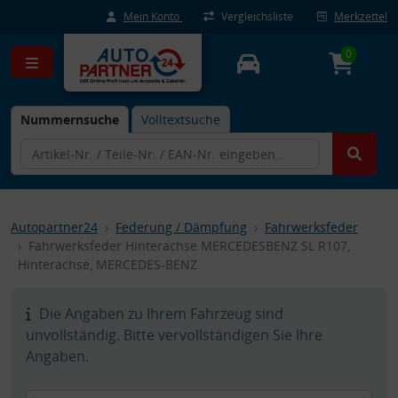
Mein Konto
Vergleichsliste
Merkzettel
0
Nummernsuche
Volltextsuche
Autopartner24
Federung / Dämpfung
Fahrwerksfeder
Fahrwerksfeder Hinterachse MERCEDESBENZ SL R107,
Hinterachse, MERCEDES-BENZ
Die Angaben zu Ihrem Fahrzeug sind
unvollständig. Bitte vervollständigen Sie Ihre
Angaben.