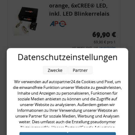
orange, 6xCREE® LED,
inkl. LED Blinkerrelais
CF 14
69,90 €
69,90 € pro 1
inkl. gesetzl. MwSt., zzgl.
Versandkosten
Datenschutzeinstellungen
Merkzettel
Zum Artikel
Zwecke
Partner
Wir verwenden auf autopartner24.de Cookies und Pixel, um
die einwandfreie Funktion unserer Website zu gewährleisten,
Inhalte und Anzeigen zu personalisieren, Funktionen für
Rückleuchtenband mit
soziale Medien anbieten zu können und die Zugriffe auf
Blinker, rot, US-Ecken,
unserer Website zu analysieren. Außerdem geben wir
Informationen zu Ihrer Verwendung unserer Website an
Audi 80 Cabrio, Typ 89,
unsere Partner für soziale Medien, Werbung und Analysen
OE-Nr.: 8G0945225 +
weiter. Dies umfasst auch die Erstellung pseudonymer
8G0945225C
Nutzungsprofile. Unsere Partner (Google Advertising
999,99 €
Products) führen diese Informationen möglicherweise mit