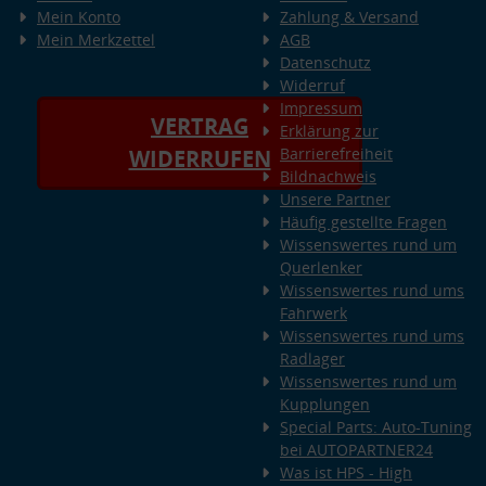
Mein Konto
Zahlung & Versand
Mein Merkzettel
AGB
Datenschutz
Widerruf
Impressum
VERTRAG
Erklärung zur
Barrierefreiheit
WIDERRUFEN
Bildnachweis
Unsere Partner
Häufig gestellte Fragen
Wissenswertes rund um
Querlenker
Wissenswertes rund ums
Fahrwerk
Wissenswertes rund ums
Radlager
Wissenswertes rund um
Kupplungen
Special Parts: Auto-Tuning
bei AUTOPARTNER24
Was ist HPS - High