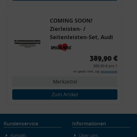
Endgeräteeigenschaften zur Identifikation aktiv abfragen
COMING SOON!
Zierleisten- /
Seitenleisten-Set, Audi
80 Cabrio, Coupe, S2, (6x
Zierleiste, 2x Kappe,
389,90 €
Clipse,
389,90 € pro 1
Montagewerkzeug)
inkl. gesetzl. MwSt., zzgl.
Versandkosten
Merkzettel
Zum Artikel
Kundenservice
Informationen
Kontakt
Über uns